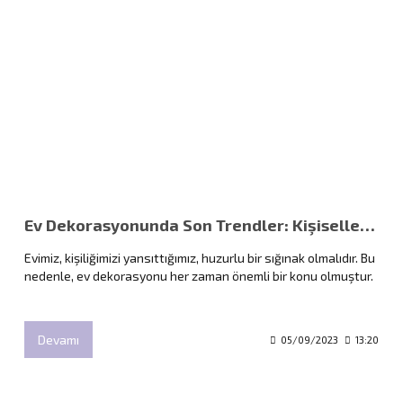
Ev Dekorasyonunda Son Trendler: Kişiselleştirilmiş Ev Tekstili Ürünleri
Evimiz, kişiliğimizi yansıttığımız, huzurlu bir sığınak olmalıdır. Bu
nedenle, ev dekorasyonu her zaman önemli bir konu olmuştur.
Devamı
05/09/2023
13:20