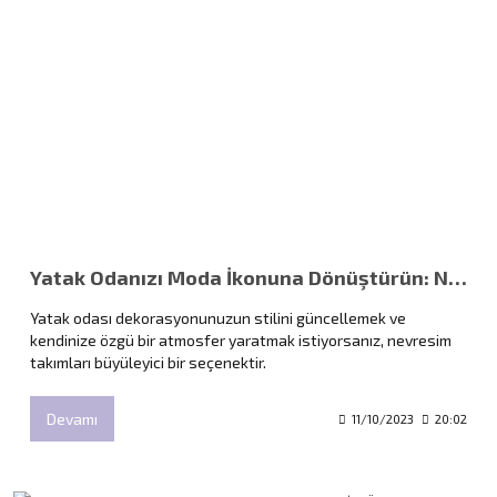
Yatak Odanızı Moda İkonuna Dönüştürün: Nevresim Takımlarının Gücü
Yatak odası dekorasyonunuzun stilini güncellemek ve
kendinize özgü bir atmosfer yaratmak istiyorsanız, nevresim
takımları büyüleyici bir seçenektir.
Devamı
11/10/2023
20:02