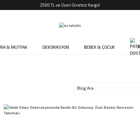
2500 TL ve Üzeri Ücretsiz Kargo!
FRA & MUTFAK
DEKORASYON
BEBEK & ÇOCUK
P