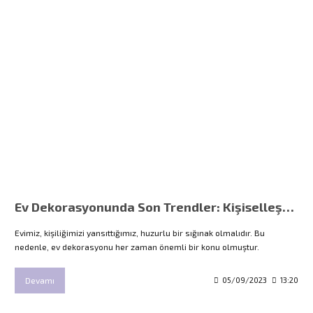
Ev Dekorasyonunda Son Trendler: Kişiselleştirilmiş Ev Tekstili Ürünleri
Evimiz, kişiliğimizi yansıttığımız, huzurlu bir sığınak olmalıdır. Bu
nedenle, ev dekorasyonu her zaman önemli bir konu olmuştur.
Devamı
05/09/2023
13:20