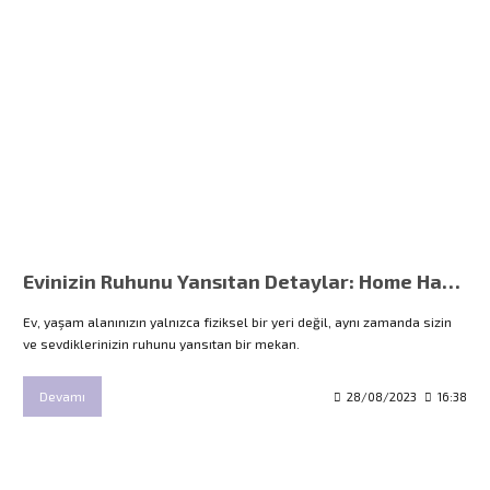
Evinizin Ruhunu Yansıtan Detaylar: Home Harmony İle Özelleştirilmiş Ev Tekstili
Ev, yaşam alanınızın yalnızca fiziksel bir yeri değil, aynı zamanda sizin
ve sevdiklerinizin ruhunu yansıtan bir mekan.
Devamı
28/08/2023
16:38