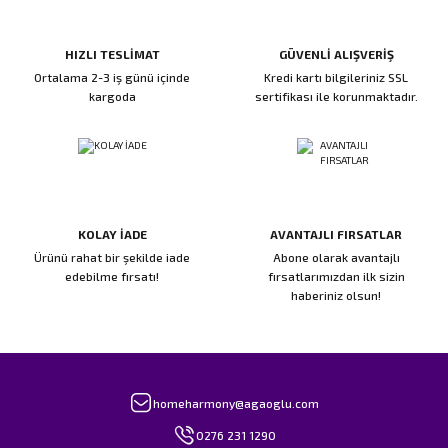
HIZLI TESLİMAT
GÜVENLİ ALIŞVERİŞ
Ortalama 2-3 iş günü içinde
Kredi kartı bilgileriniz SSL
kargoda
sertifikası ile korunmaktadır.
KOLAY İADE
AVANTAJLI FIRSATLAR
Ürünü rahat bir şekilde iade
Abone olarak avantajlı
edebilme fırsatı!
fırsatlarımızdan ilk sizin
haberiniz olsun!
homeharmony@agaoglu.com
0276 231 1290