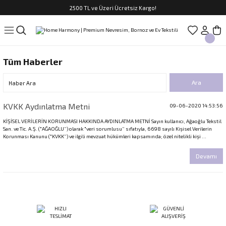
2500 TL ve Üzeri Ücretsiz Kargo!
Geri Dön
Geri Dön
Geri Dön
Geri Dön
Geri Dön
Geri Dön
Geri Dön
ASI
TFAK
N
CUK
Tüm Haberler
sim Takımları
Çocuk
im Takımları
ri
KVKK Aydınlatma Metni
09-06-2020 14:53:56
f Takımları
ilir Hediyeler
KİŞİSEL VERİLERİN KORUNMASI HAKKINDA AYDINLATMA METNİ Sayın kullanıcı, Ağaoğlu Tekstil
San. ve Tic. A.Ş. ("AĞAOĞLU”) olarak "veri sorumlusu” sıfatıyla, 6698 sayılı Kişisel Verilerin
Korunması Kanunu ("KVKK”) ve ilgili mevzuat hükümleri kapsamında; özel nitelikli kişi ...
Devamı
rları