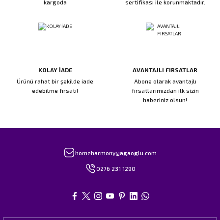
kargoda
sertifikası ile korunmaktadır.
KOLAY İADE
AVANTAJLI FIRSATLAR
Ürünü rahat bir şekilde iade
Abone olarak avantajlı
edebilme fırsatı!
fırsatlarımızdan ilk sizin
haberiniz olsun!
homeharmony@agaoglu.com
0276 231 1290