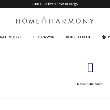
2500 TL ve Üzeri Ücretsiz Kargo!
FRA & MUTFAK
DEKORASYON
BEBEK & ÇOCUK
P
Marka Bulunamadı.