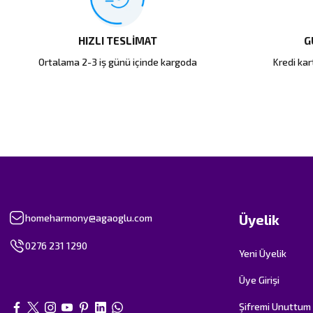
HIZLI TESLİMAT
G
Ortalama 2-3 iş günü içinde kargoda
Kredi kart
Üyelik
homeharmony@agaoglu.com
0276 231 1290
Yeni Üyelik
Üye Girişi
Şifremi Unuttum