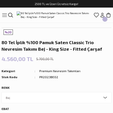
2500 TL ve Üzeri Ücretsiz Kargo!
Geri Dön
Geri Dön
Geri Dön
Geri Dön
Geri Dön
Geri Dön
Geri Dön
ASI
TFAK
N
CUK
%20
sim Takımları
Çocuk
80 Tel İplik %100 Pamuk Saten Classic Trio
im Takımları
ri
Nevresim Takımı Bej - King Size - Fitted Çarşaf
f Takımları
ilir Hediyeler
4.560,00 TL
5.700,00 TL
Kategori
Premium Nevresim Takımları
Stok Kodu
PR2023BE02
RENK
rları
EBAT