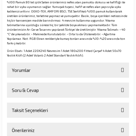
%100 Pamuk 80 tel iplik Saten ürünlerimiz nefes alan pamuklu dokusu ve hafifliği ile
rahat bir uyku uyumanızı sağlar. Yumuşak tuşesi, hafif ve nefes alan yapısıyla uyku
kalitenizi arttırır. OEKO-TEX, AMFORI BSCI, TSE Sertifikalı %100 pamuk kullanılarak
üretilen ürünlerimiz, terletme yapmaz ve yumuşaktır. Baskı, boya içerikleri neticesinde
hiçbir kanserojen madde barındırmaz. 4 mevsim kullanıma uygundur. Yıkama
talimatlarına uyulduğu sürece hiç bir şekilde boya akması yapmamaktadır. Tüm
ürünlerimizin Ar-Ge ve Tasarımı yapılarak Türkiye’de üretilmiştir. Yıkama Talimatı: • 40
°C'de yıkanabilir. • Makinede Kurutulabilir. • Orta Isıda Ütülenebilir. • Ağartma
Yapılamaz. Not: RGB Ekran renkleriyle kumaş tonları arasında %10-%20 arasında ton
farkı çıkabilir.
Ürün Ebatı: 1 Adet 220X240 Nevresim 1 Adet 180x200 Fitted Çarşaf 4 Adet 50x70
Yastık Kılıfı (2 Adet Volanlı 2 Adet Standart Yastık Kılıfı).
Yorumlar
Soru & Cevap
Bu ürüne ilk yorumu siz yapın!
Taksit Seçenekleri
Yorum Yaz
Ürün hakkında henüz soru sorulmamış.
Önerileriniz
Soru Sor