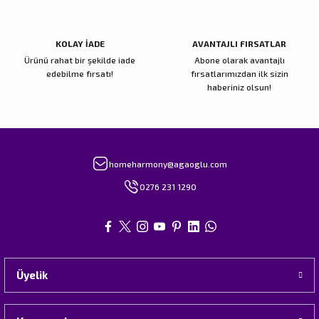
KOLAY İADE
AVANTAJLI FIRSATLAR
Ürünü rahat bir şekilde iade
Abone olarak avantajlı
edebilme fırsatı!
fırsatlarımızdan ilk sizin
haberiniz olsun!
homeharmony@agaoglu.com
0276 231 1290
Üyelik