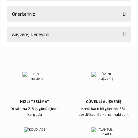
Önerileriniz
Soru Sor
Bu ürünün fiyat bilgisi, resim, ürün açıklamalarında ve diğer
Alışveriş Deneyimi
konularda yetersiz gördüğünüz noktaları öneri formunu kullanarak
tarafımıza iletebilirsiniz.
Görüş ve önerileriniz için teşekkür ederiz.
Sitemize ilk yorumu siz yapın!
Ürün resmi kalitesiz, bozuk veya görüntülenemiyor.
Ürün açıklamasında eksik bilgiler bulunuyor.
Deneyimini Paylaş
Ürün bilgilerinde hatalar bulunuyor.
Ürün fiyatı diğer sitelerden daha pahalı.
Bu ürüne benzer farklı alternatifler olmalı.
HIZLI TESLİMAT
GÜVENLİ ALIŞVERİŞ
Ortalama 2-3 iş günü içinde
Kredi kartı bilgileriniz SSL
kargoda
sertifikası ile korunmaktadır.
Gönder