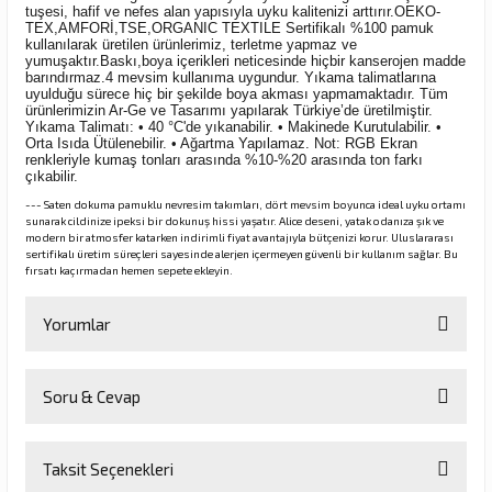
tuşesi, hafif ve nefes alan yapısıyla uyku kalitenizi arttırır.OEKO-
TEX,AMFORİ,TSE,ORGANIC TEXTILE Sertifikalı %100 pamuk
kullanılarak üretilen ürünlerimiz, terletme yapmaz ve
yumuşaktır.Baskı,boya içerikleri neticesinde hiçbir kanserojen madde
barındırmaz.4 mevsim kullanıma uygundur. Yıkama talimatlarına
uyulduğu sürece hiç bir şekilde boya akması yapmamaktadır. Tüm
ürünlerimizin Ar-Ge ve Tasarımı yapılarak Türkiye’de üretilmiştir.
Yıkama Talimatı: • 40 °C'de yıkanabilir. • Makinede Kurutulabilir. •
Orta Isıda Ütülenebilir. • Ağartma Yapılamaz. Not: RGB Ekran
renkleriyle kumaş tonları arasında %10-%20 arasında ton farkı
çıkabilir.
--- Saten dokuma pamuklu nevresim takımları, dört mevsim boyunca ideal uyku ortamı
sunarak cildinize ipeksi bir dokunuş hissi yaşatır. Alice deseni, yatak odanıza şık ve
modern bir atmosfer katarken indirimli fiyat avantajıyla bütçenizi korur. Uluslararası
sertifikalı üretim süreçleri sayesinde alerjen içermeyen güvenli bir kullanım sağlar. Bu
fırsatı kaçırmadan hemen sepete ekleyin.
Yorumlar
Soru & Cevap
Bu ürüne ilk yorumu siz yapın!
Taksit Seçenekleri
Yorum Yaz
Ürün hakkında henüz soru sorulmamış.