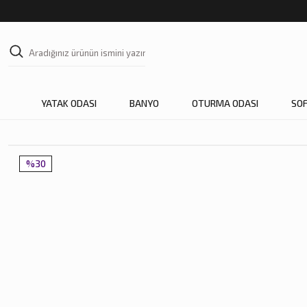
YATAK ODASI
BANYO
OTURMA ODASI
SO
%30