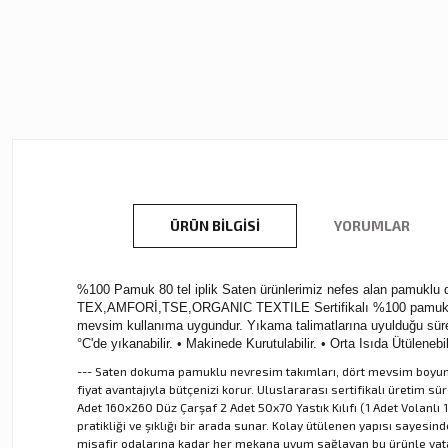
ÜRÜN BILGISI
YORUMLAR
%100 Pamuk 80 tel iplik Saten ürünlerimiz nefes alan pamuklu dok
TEX,AMFORİ,TSE,ORGANIC TEXTILE Sertifikalı %100 pamuk kullan
mevsim kullanıma uygundur. Yıkama talimatlarına uyulduğu sürec
°C'de yıkanabilir. • Makinede Kurutulabilir. • Orta Isıda Ütülen
--- Saten dokuma pamuklu nevresim takımları, dört mevsim boyunca 
fiyat avantajıyla bütçenizi korur. Uluslararası sertifikalı üretim
Adet 160x260 Düz Çarşaf 2 Adet 50x70 Yastık Kılıfı (1 Adet Volanlı 1
pratikliği ve şıklığı bir arada sunar. Kolay ütülenen yapısı saye
misafir odalarına kadar her mekana uyum sağlayan bu ürünle yatak 