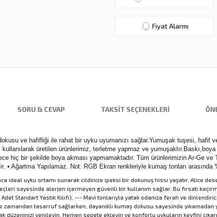
Fiyat Alarmı
SORU & CEVAP
TAKSIT SEÇENEKLERI
ÖNE
usu ve hafifliği ile rahat bir uyku uyumanızı sağlar.Yumuşak tuşesi, hafif ve
ılarak üretilen ürünlerimiz, terletme yapmaz ve yumuşaktır.Baskı,boya içe
e hiç bir şekilde boya akması yapmamaktadır. Tüm ürünlerimizin Ar-Ge ve Tas
ebilir. • Ağartma Yapılamaz. Not: RGB Ekran renkleriyle kumaş tonları arasında 
ideal uyku ortamı sunarak cildinize ipeksi bir dokunuş hissi yaşatır. Alice dese
 süreçleri sayesinde alerjen içermeyen güvenli bir kullanım sağlar. Bu fırsatı k
 Adet Standart Yastık Kılıfı). --- Mavi tonlarıyla yatak odanıza ferah ve dinlendiri
sinde zamandan tasarruf sağlarken, dayanıklı kumaş dokusu sayesinde yıkamadan 
düzeninizi yenileyin. Hemen sepete ekleyin ve konforlu uykuların keyfini çıkarı