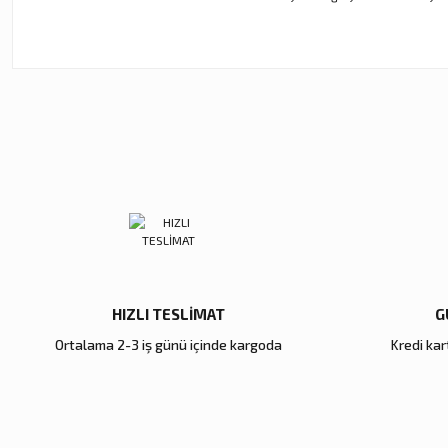
Bu ürünün fiyat bilgisi, resim, ürün açıklamalarında ve diğer ko
Görüş ve önerileriniz için teşekkür ederiz.
Ürün resmi kalitesiz, bozuk veya görüntülenemiyor.
Ürün açıklamasında eksik bilgiler bulunuyor.
Ürün bilgilerinde hatalar bulunuyor.
Ürün fiyatı diğer sitelerden daha pahalı.
Bu ürüne benzer farklı alternatifler olmalı.
HIZLI TESLİMAT
G
Ortalama 2-3 iş günü içinde kargoda
Kredi kart