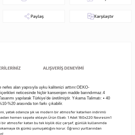
Paylaş
Karşılaştır
RILERINIZ
ALIŞVERIŞ DENEYIMI
 nefes alan yapısıyla uyku kalitenizi arttırır.OEKO-
rikleri neticesinde hiçbir kanserojen madde barındırmaz.4
arımı yapılarak Türkiye’de üretilmiştir. Yıkama Talimatı: • 40
%10-%20 arasında ton farkı çıkabilir.
ni, yatak odanıza şık ve modern bir atmosfer katarken indirimli
açırmadan hemen sepete ekleyin.Ürün Ebatı: 1 Adet 160x220 Nevresim1
ci bir atmosfer katan bu tek kişilik düz çarşaf, günlük kullanımda
yıkamaya ilk günkü yumuşaklığını korur. Öğrenci yurtlarından
n!