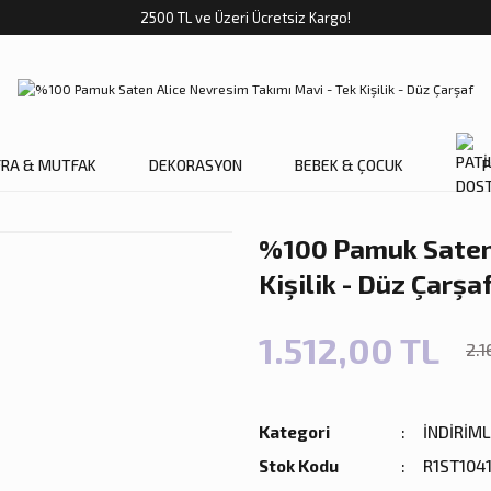
2500 TL ve Üzeri Ücretsiz Kargo!
FRA & MUTFAK
DEKORASYON
BEBEK & ÇOCUK
P
%100 Pamuk Saten 
Kişilik - Düz Çarşa
1.512,00 TL
2.1
Kategori
İNDİRİM
Stok Kodu
R1ST104