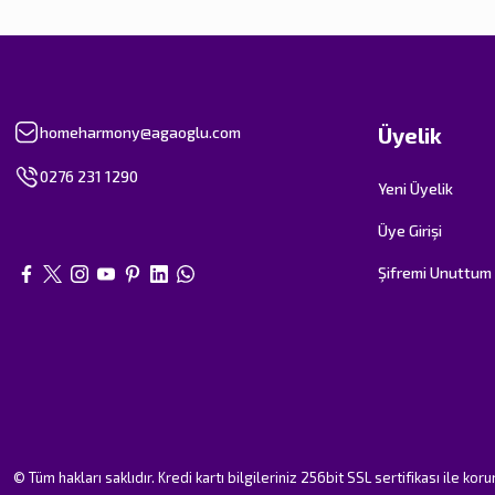
Üyelik
homeharmony@agaoglu.com
0276 231 1290
Yeni Üyelik
Üye Girişi
Şifremi Unuttum
© Tüm hakları saklıdır. Kredi kartı bilgileriniz 256bit SSL sertifikası ile kor