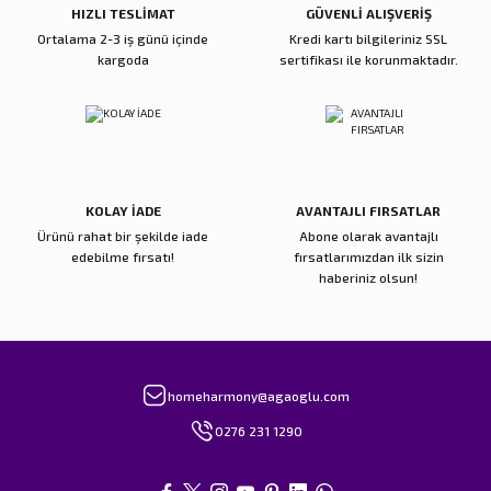
HIZLI TESLİMAT
GÜVENLİ ALIŞVERİŞ
Ortalama 2-3 iş günü içinde
Kredi kartı bilgileriniz SSL
kargoda
sertifikası ile korunmaktadır.
Gönder
KOLAY İADE
AVANTAJLI FIRSATLAR
Ürünü rahat bir şekilde iade
Abone olarak avantajlı
edebilme fırsatı!
fırsatlarımızdan ilk sizin
haberiniz olsun!
homeharmony@agaoglu.com
0276 231 1290