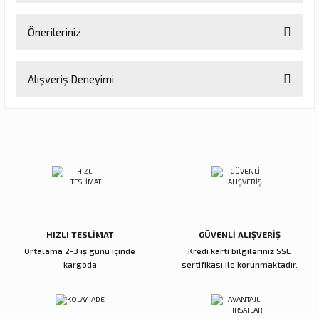
Önerileriniz
Soru Sor
Bu ürünün fiyat bilgisi, resim, ürün açıklamalarında ve diğer
Alışveriş Deneyimi
konularda yetersiz gördüğünüz noktaları öneri formunu kullanarak
tarafımıza iletebilirsiniz.
Görüş ve önerileriniz için teşekkür ederiz.
Sitemize ilk yorumu siz yapın!
Ürün resmi kalitesiz, bozuk veya görüntülenemiyor.
Ürün açıklamasında eksik bilgiler bulunuyor.
Deneyimini Paylaş
Ürün bilgilerinde hatalar bulunuyor.
Ürün fiyatı diğer sitelerden daha pahalı.
Bu ürüne benzer farklı alternatifler olmalı.
HIZLI TESLİMAT
GÜVENLİ ALIŞVERİŞ
Ortalama 2-3 iş günü içinde
Kredi kartı bilgileriniz SSL
kargoda
sertifikası ile korunmaktadır.
Gönder