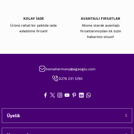
KOLAY İADE
AVANTAJLI FIRSATLAR
Ürünü rahat bir şekilde iade
Abone olarak avantajlı
edebilme fırsatı!
fırsatlarımızdan ilk sizin
haberiniz olsun!
homeharmony@agaoglu.com
0276 231 1290
Üyelik