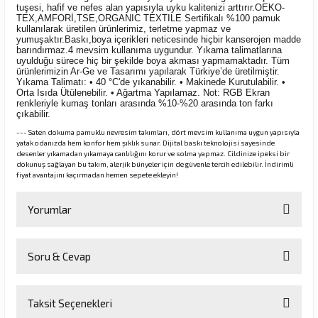
tuşesi, hafif ve nefes alan yapısıyla uyku kalitenizi arttırır.OEKO-
TEX,AMFORİ,TSE,ORGANIC TEXTILE Sertifikalı %100 pamuk
kullanılarak üretilen ürünlerimiz, terletme yapmaz ve
yumuşaktır.Baskı,boya içerikleri neticesinde hiçbir kanserojen madde
barındırmaz.4 mevsim kullanıma uygundur. Yıkama talimatlarına
uyulduğu sürece hiç bir şekilde boya akması yapmamaktadır. Tüm
ürünlerimizin Ar-Ge ve Tasarımı yapılarak Türkiye’de üretilmiştir.
Yıkama Talimatı: • 40 °C'de yıkanabilir. • Makinede Kurutulabilir. •
Orta Isıda Ütülenebilir. • Ağartma Yapılamaz. Not: RGB Ekran
renkleriyle kumaş tonları arasında %10-%20 arasında ton farkı
çıkabilir.
--- Saten dokuma pamuklu nevresim takımları, dört mevsim kullanıma uygun yapısıyla
yatak odanızda hem konfor hem şıklık sunar. Dijital baskı teknolojisi sayesinde
desenler yıkamadan yıkamaya canlılığını korur ve solma yapmaz. Cildinize ipeksi bir
dokunuş sağlayan bu takım, alerjik bünyeler için de güvenle tercih edilebilir. İndirimli
fiyat avantajını kaçırmadan hemen sepete ekleyin!
Yorumlar
Soru & Cevap
Bu ürüne ilk yorumu siz yapın!
Taksit Seçenekleri
Yorum Yaz
Ürün hakkında henüz soru sorulmamış.