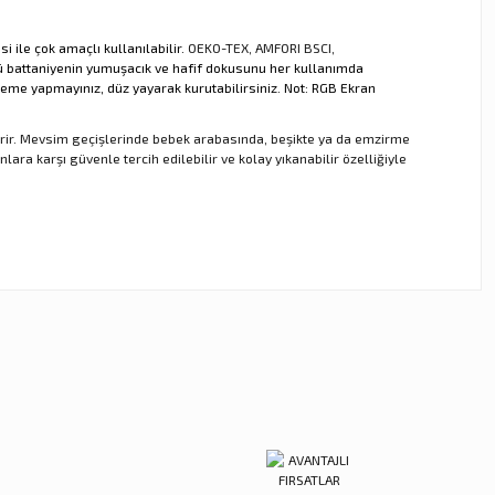
 ile çok amaçlı kullanılabilir.
OEKO-TEX, AMFORI BSCI,
gü battaniyenin yumuşacık ve hafif dokusunu her kullanımda
leme yapmayınız, düz yayarak kurutabilirsiniz. Not: RGB Ekran
erir. Mevsim geçişlerinde bebek arabasında, beşikte ya da emzirme
ara karşı güvenle tercih edilebilir ve kolay yıkanabilir özelliğiyle
ebilirsiniz.