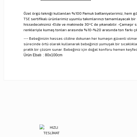
Özel örgü tekniği kullanılan %100 Pamuk battaniyelerimiz, hem gözü
TSE
sertifikalı ürünlerimiz uyumlu takımlarınızı tamamlayacak bi
hissedeceksiniz •Elde ve makinede 30ºC de yıkanabilir. •Çamaşır su
renkleriyle kumaş tonları arasında %10-%20 arasında ton farkı çıkab
--- Bebeğinizin hassas cildine dokunan her kumaşın güvenli olmas
sürecinde örtü olarak kullanarak bebeğinizi yumuşak bir sıcaklıkla s
pratik bir çözüm sunar. Bebeğiniz için doğal konforu hemen keşfed
Ürün Ebatı
: 80x100cm
Bu ürünün fiyat bilgisi, resim, ürün açıklamalarında ve diğer ko
Görüş ve önerileriniz için teşekkür ederiz.
Ürün resmi kalitesiz, bozuk veya görüntülenemiyor.
Ürün açıklamasında eksik bilgiler bulunuyor.
Ürün bilgilerinde hatalar bulunuyor.
Ürün fiyatı diğer sitelerden daha pahalı.
Bu ürüne benzer farklı alternatifler olmalı.