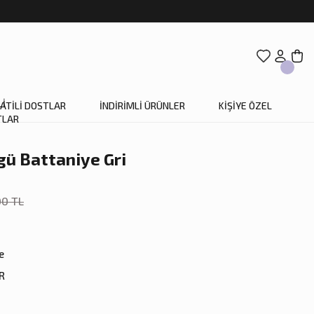
ATİLİ DOSTLAR
İNDİRİMLİ ÜRÜNLER
KİŞİYE ÖZEL
ü Battaniye Gri
00 TL
e
R