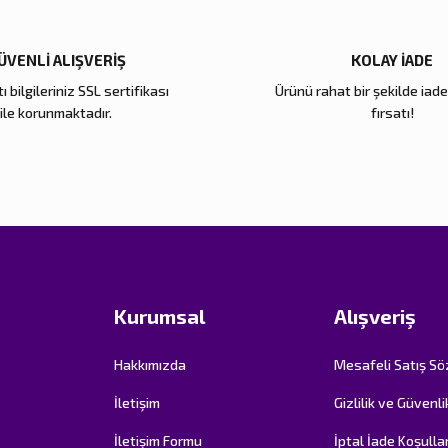
ÜVENLİ ALIŞVERİŞ
KOLAY İADE
ı bilgileriniz SSL sertifikası
Ürünü rahat bir şekilde iad
Gönder
ile korunmaktadır.
fırsatı!
Kurumsal
Alışveriş
Hakkımızda
Mesafeli Satış S
İletişim
Gizlilik ve Güvenli
İletişim Formu
İptal İade Koşullar