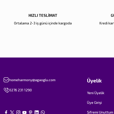
HIZLI TESLİMAT
G
Ortalama 2-3 iş günü içinde kargoda
Kredi kart
Üyelik
homeharmony@agaoglu.com
0276 231 1290
Yeni Üyelik
Üye Girişi
Şifremi Unuttum