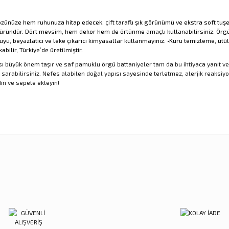
nüze hem ruhunuza hitap edecek, çift taraflı şık görünümü ve ekstra soft tuşesi
r üründür. Dört mevsim, hem dekor hem de örtünme amaçlı kullanabilirsiniz. Ör
yu, beyazlatıcı ve leke çıkarıcı kimyasallar kullanmayınız. •Kuru temizleme, ütü
ilir, Türkiye’de üretilmiştir
.
ı büyük önem taşır ve saf pamuklu örgü battaniyeler tam da bu ihtiyaca yanıt v
arabilirsiniz. Nefes alabilen doğal yapısı sayesinde terletmez, alerjik reaksiyonl
in ve sepete ekleyin!
nularda yetersiz gördüğünüz noktaları öneri formunu kullanarak tarafımıza ilet
Ürün hakkında henüz soru sorulmamış.
Sitemize ilk yorumu siz yapın!
Bu ürüne ilk yorumu siz yapın!
Deneyimini Paylaş
Yorum Yaz
Soru Sor