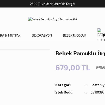
2500 TL ve Üzeri Ücretsiz Kargo!
FRA & MUTFAK
DEKORASYON
BEBEK & ÇOCUK
P
Bebek Pamuklu Örg
679,00 TL
970,
Kategori
Battaniy
Stok Kodu
C71008G