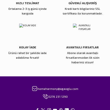
HIZLI TESLİMAT
GÜVENLİ ALIŞVERİŞ
Ortalama 2-3 iş günü içinde
Kredi kartı bilgileriniz SSL
kargoda
sertifikası ile korunmaktadır.
Gönder
KOLAY İADE
AVANTAJLI FIRSATLAR
Ürünü rahat bir şekilde iade
Abone olarak avantajlı
edebilme fırsatı!
fırsatlarımızdan ilk sizin
haberiniz olsun!
homeharmony@agaoglu.com
0276 231 1290