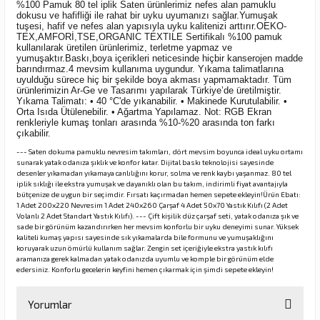
%100 Pamuk 80 tel iplik Saten ürünlerimiz nefes alan pamuklu
dokusu ve hafifliği ile rahat bir uyku uyumanızı sağlar.Yumuşak
tuşesi, hafif ve nefes alan yapısıyla uyku kalitenizi arttırır.OEKO-
TEX,AMFORİ,TSE,ORGANIC TEXTILE Sertifikalı %100 pamuk
kullanılarak üretilen ürünlerimiz, terletme yapmaz ve
yumuşaktır.Baskı,boya içerikleri neticesinde hiçbir kanserojen madde
barındırmaz.4 mevsim kullanıma uygundur. Yıkama talimatlarına
uyulduğu sürece hiç bir şekilde boya akması yapmamaktadır. Tüm
ürünlerimizin Ar-Ge ve Tasarımı yapılarak Türkiye’de üretilmiştir.
Yıkama Talimatı: • 40 °C'de yıkanabilir. • Makinede Kurutulabilir. •
Orta Isıda Ütülenebilir. • Ağartma Yapılamaz. Not: RGB Ekran
renkleriyle kumaş tonları arasında %10-%20 arasında ton farkı
çıkabilir.
--- Saten dokuma pamuklu nevresim takımları, dört mevsim boyunca ideal uyku ortamı
sunarak yatak odanıza şıklık ve konfor katar. Dijital baskı teknolojisi sayesinde
desenler yıkamadan yıkamaya canlılığını korur, solma ve renk kaybı yaşanmaz. 80 tel
iplik sıklığı ile ekstra yumuşak ve dayanıklı olan bu takım, indirimli fiyat avantajıyla
bütçenize de uygun bir seçimdir. Fırsatı kaçırmadan hemen sepete ekleyin!Ürün Ebatı:
1 Adet 200x220 Nevresim 1 Adet 240x260 Çarşaf 4 Adet 50x70 Yastık Kılıfı (2 Adet
Volanlı 2 Adet Standart Yastık Kılıfı). --- Çift kişilik düz çarşaf seti, yatak odanıza şık ve
sade bir görünüm kazandırırken her mevsim konforlu bir uyku deneyimi sunar. Yüksek
kaliteli kumaş yapısı sayesinde sık yıkamalarda bile formunu ve yumuşaklığını
koruyarak uzun ömürlü kullanım sağlar. Zengin set içeriğiyle ekstra yastık kılıfı
aramanıza gerek kalmadan yatak odanızda uyumlu ve komple bir görünüm elde
edersiniz. Konforlu gecelerin keyfini hemen çıkarmak için şimdi sepete ekleyin!
Yorumlar