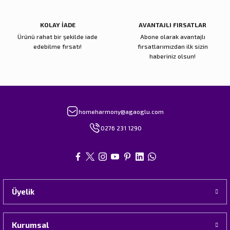
KOLAY İADE
AVANTAJLI FIRSATLAR
Ürünü rahat bir şekilde iade
Abone olarak avantajlı
edebilme fırsatı!
fırsatlarımızdan ilk sizin
haberiniz olsun!
homeharmony@agaoglu.com
0276 231 1290
Üyelik
Kurumsal