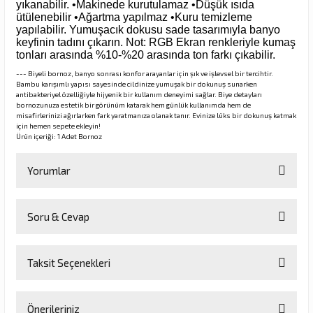
yıkanabilir. •Makinede kurutulamaz •Düşük ısıda
ütülenebilir •Ağartma yapılmaz •Kuru temizleme
yapılabilir. Yumuşacık dokusu sade tasarımıyla banyo
keyfinin tadını çıkarın. Not: RGB Ekran renkleriyle kumaş
tonları arasında %10-%20 arasında ton farkı çıkabilir.
--- Biyeli bornoz, banyo sonrası konfor arayanlar için şık ve işlevsel bir tercihtir.
Bambu karışımlı yapısı sayesinde cildinize yumuşak bir dokunuş sunarken
antibakteriyel özelliğiyle hijyenik bir kullanım deneyimi sağlar. Biye detayları
bornozunuza estetik bir görünüm katarak hem günlük kullanımda hem de
misafirlerinizi ağırlarken fark yaratmanıza olanak tanır. Evinize lüks bir dokunuş katmak
için hemen sepete ekleyin!
Ürün içeriği: 1 Adet Bornoz
Yorumlar
Soru & Cevap
Bu ürüne ilk yorumu siz yapın!
Taksit Seçenekleri
Yorum Yaz
Ürün hakkında henüz soru sorulmamış.
Önerileriniz