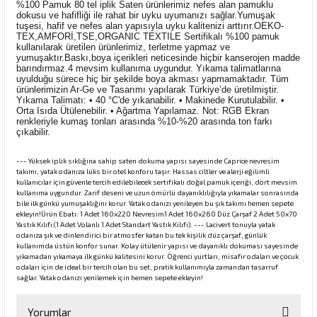
%100 Pamuk 80 tel iplik Saten ürünlerimiz nefes alan pamuklu
dokusu ve hafifliği ile rahat bir uyku uyumanızı sağlar.Yumuşak
tuşesi, hafif ve nefes alan yapısıyla uyku kalitenizi arttırır.OEKO-
TEX,AMFORİ,TSE,ORGANIC TEXTILE Sertifikalı %100 pamuk
kullanılarak üretilen ürünlerimiz, terletme yapmaz ve
yumuşaktır.Baskı,boya içerikleri neticesinde hiçbir kanserojen madde
barındırmaz.4 mevsim kullanıma uygundur. Yıkama talimatlarına
uyulduğu sürece hiç bir şekilde boya akması yapmamaktadır. Tüm
ürünlerimizin Ar-Ge ve Tasarımı yapılarak Türkiye’de üretilmiştir.
Yıkama Talimatı: • 40 °C'de yıkanabilir. • Makinede Kurutulabilir. •
Orta Isıda Ütülenebilir. • Ağartma Yapılamaz. Not: RGB Ekran
renkleriyle kumaş tonları arasında %10-%20 arasında ton farkı
çıkabilir.
--- Yüksek iplik sıklığına sahip saten dokuma yapısı sayesinde Caprice nevresim
takımı, yatak odanıza lüks bir otel konforu taşır. Hassas ciltler ve alerji eğilimli
kullanıcılar için güvenle tercih edilebilecek sertifikalı doğal pamuk içeriği, dört mevsim
kullanıma uygundur. Zarif deseni ve uzun ömürlü dayanıklılığıyla yıkamalar sonrasında
bile ilk günkü yumuşaklığını korur. Yatak odanızı yenileyen bu şık takımı hemen sepete
ekleyin!Ürün Ebatı: 1 Adet 160x220 Nevresim1 Adet 160x260 Düz Çarşaf 2 Adet 50x70
Yastık Kılıfı (1 Adet Volanlı 1 Adet Standart Yastık Kılıfı). --- Lacivert tonuyla yatak
odanıza şık ve dinlendirici bir atmosfer katan bu tek kişilik düz çarşaf, günlük
kullanımda üstün konfor sunar. Kolay ütülenir yapısı ve dayanıklı dokuması sayesinde
yıkamadan yıkamaya ilk günkü kalitesini korur. Öğrenci yurtları, misafir odaları ve çocuk
odaları için de ideal bir tercih olan bu set, pratik kullanımıyla zamandan tasarruf
sağlar. Yatak odanızı yenilemek için hemen sepete ekleyin!
Yorumlar