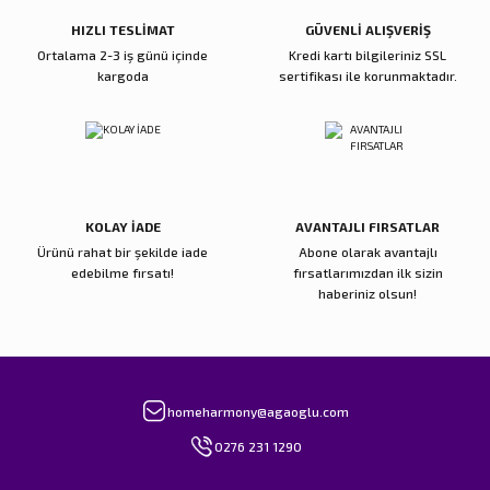
Bu ürüne benzer farklı alternatifler olmalı.
HIZLI TESLİMAT
GÜVENLİ ALIŞVERİŞ
Ortalama 2-3 iş günü içinde
Kredi kartı bilgileriniz SSL
kargoda
sertifikası ile korunmaktadır.
Gönder
KOLAY İADE
AVANTAJLI FIRSATLAR
Ürünü rahat bir şekilde iade
Abone olarak avantajlı
edebilme fırsatı!
fırsatlarımızdan ilk sizin
haberiniz olsun!
homeharmony@agaoglu.com
0276 231 1290