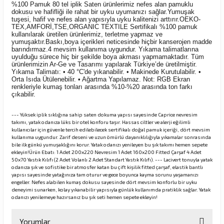
%100 Pamuk 80 tel iplik Saten ürünlerimiz nefes alan pamuklu
dokusu ve hafifliği ile rahat bir uyku uyumanızı sağlar.Yumuşak
tuşesi, hafif ve nefes alan yapısıyla uyku kalitenizi arttırır.OEKO-
TEX,AMFORİ,TSE,ORGANIC TEXTILE Sertifikalı %100 pamuk
kullanılarak üretilen ürünlerimiz, terletme yapmaz ve
yumuşaktır.Baskı,boya içerikleri neticesinde hiçbir kanserojen madde
barındırmaz.4 mevsim kullanıma uygundur. Yıkama talimatlarına
uyulduğu sürece hiç bir şekilde boya akması yapmamaktadır. Tüm
ürünlerimizin Ar-Ge ve Tasarımı yapılarak Türkiye’de üretilmiştir.
Yıkama Talimatı: • 40 °C'de yıkanabilir. • Makinede Kurutulabilir. •
Orta Isıda Ütülenebilir. • Ağartma Yapılamaz. Not: RGB Ekran
renkleriyle kumaş tonları arasında %10-%20 arasında ton farkı
çıkabilir.
--- Yüksek iplik sıklığına sahip saten dokuma yapısı sayesinde Caprice nevresim
takımı, yatak odanıza lüks bir otel konforu taşır. Hassas ciltler ve alerji eğilimli
kullanıcılar için güvenle tercih edilebilecek sertifikalı doğal pamuk içeriği, dört mevsim
kullanıma uygundur. Zarif deseni ve uzun ömürlü dayanıklılığıyla yıkamalar sonrasında
bile ilk günkü yumuşaklığını korur. Yatak odanızı yenileyen bu şık takımı hemen sepete
ekleyin!Ürün Ebatı: 1 Adet 200x220 Nevresim 1 Adet 160x200 Fitted Çarşaf 4 Adet
50x70 Yastık Kılıfı (2 Adet Volanlı 2 Adet Standart Yastık Kılıfı). --- Lacivert tonuyla yatak
odanıza şık ve sofistike bir atmosfer katan bu çift kişilik fitted çarşaf, elastik bantlı
yapısı sayesinde yatağınıza tam oturur ve gece boyunca kayma sorunu yaşamanızı
engeller. Nefes alabilen kumaş dokusu sayesinde dört mevsim konforlu bir uyku
deneyimi sunarken, kolay yıkanabilir yapısıyla günlük kullanımda pratiklik sağlar. Yatak
odanızı yenilemeye hazırsanız bu şık seti hemen sepete ekleyin!
Yorumlar