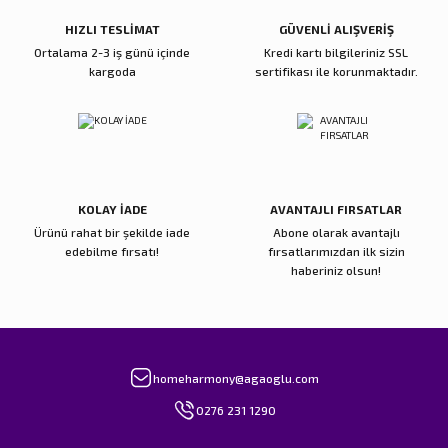
Bu ürüne benzer farklı alternatifler olmalı.
HIZLI TESLİMAT
GÜVENLİ ALIŞVERİŞ
Ortalama 2-3 iş günü içinde
Kredi kartı bilgileriniz SSL
kargoda
sertifikası ile korunmaktadır.
Gönder
KOLAY İADE
AVANTAJLI FIRSATLAR
Ürünü rahat bir şekilde iade
Abone olarak avantajlı
edebilme fırsatı!
fırsatlarımızdan ilk sizin
haberiniz olsun!
homeharmony@agaoglu.com
0276 231 1290