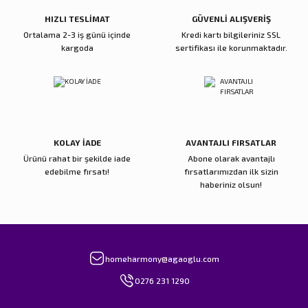
Bu ürüne benzer farklı alternatifler olmalı.
HIZLI TESLİMAT
GÜVENLİ ALIŞVERİŞ
Ortalama 2-3 iş günü içinde
Kredi kartı bilgileriniz SSL
kargoda
sertifikası ile korunmaktadır.
Gönder
KOLAY İADE
AVANTAJLI FIRSATLAR
Ürünü rahat bir şekilde iade
Abone olarak avantajlı
edebilme fırsatı!
fırsatlarımızdan ilk sizin
haberiniz olsun!
homeharmony@agaoglu.com
0276 231 1290