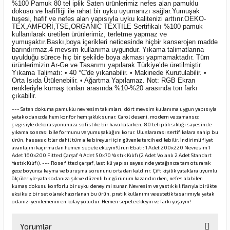
%100 Pamuk 80 tel iplik Saten ürünlerimiz nefes alan pamuklu
dokusu ve hafifliği ile rahat bir uyku uyumanızı sağlar.Yumuşak
tuşesi, hafif ve nefes alan yapısıyla uyku kalitenizi arttırır.OEKO-
TEX,AMFORİ,TSE,ORGANIC TEXTILE Sertifikalı %100 pamuk
kullanılarak üretilen ürünlerimiz, terletme yapmaz ve
yumuşaktır.Baskı,boya içerikleri neticesinde hiçbir kanserojen madde
barındırmaz.4 mevsim kullanıma uygundur. Yıkama talimatlarına
uyulduğu sürece hiç bir şekilde boya akması yapmamaktadır. Tüm
ürünlerimizin Ar-Ge ve Tasarımı yapılarak Türkiye’de üretilmiştir.
Yıkama Talimatı: • 40 °C'de yıkanabilir. • Makinede Kurutulabilir. •
Orta Isıda Ütülenebilir. • Ağartma Yapılamaz. Not: RGB Ekran
renkleriyle kumaş tonları arasında %10-%20 arasında ton farkı
çıkabilir.
--- Saten dokuma pamuklu nevresim takımları, dört mevsim kullanıma uygun yapısıyla
yatak odanızda hem konfor hem şıklık sunar. Carol deseni, modern ve zamansız
çizgisiyle dekorasyonunuza sofistike bir hava katarken, 80 tel iplik sıklığı sayesinde
yıkama sonrası bile formunu ve yumuşaklığını korur. Uluslararası sertifikalara sahip bu
ürün, hassas ciltler dahil tüm aile bireyleri için güvenle tercih edilebilir. İndirimli fiyat
avantajını kaçırmadan hemen sepete ekleyin!Ürün Ebatı: 1 Adet 200x220 Nevresim 1
Adet 160x200 Fitted Çarşaf 4 Adet 50x70 Yastık Kılıfı (2 Adet Volanlı 2 Adet Standart
Yastık Kılıfı). --- Rose fitted çarşaf, lastikli yapısı sayesinde yatağınıza tam oturarak
gece boyunca kayma ve buruşma sorununu ortadan kaldırır. Çift kişilik yataklara uyumlu
ölçüleriyle yatak odanıza şık ve düzenli bir görünüm kazandırırken, nefes alabilen
kumaş dokusu konforlu bir uyku deneyimi sunar. Nevresim ve yastık kılıflarıyla birlikte
eksiksiz bir set olarak hazırlanan bu ürün, pratik kullanımı ve estetik tasarımıyla yatak
odanızı yenilemenin en kolay yoludur. Hemen sepete ekleyin ve farkı yaşayın!
Yorumlar