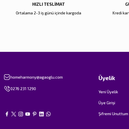
HIZLI TESLİMAT
G
Ortalama 2-3 iş günü içinde kargoda
Kredi kart
Üyelik
homeharmony@agaoglu.com
0276 231 1290
Yeni Üyelik
Üye Girişi
Şifremi Unuttum