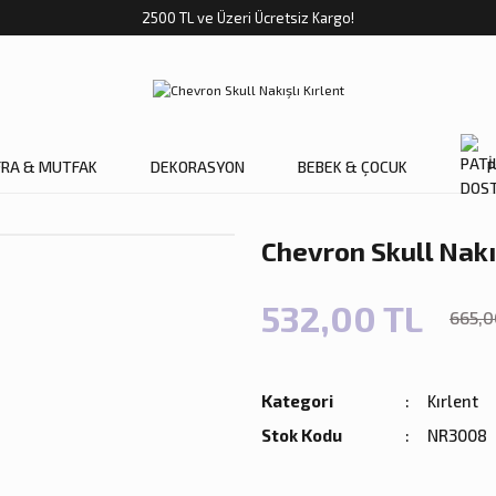
2500 TL ve Üzeri Ücretsiz Kargo!
FRA & MUTFAK
DEKORASYON
BEBEK & ÇOCUK
P
Chevron Skull Nakı
532,00 TL
665,0
Kategori
Kırlent
Stok Kodu
NR3008