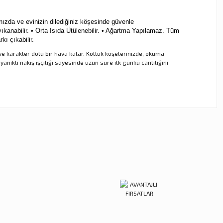
ızda ve evinizin dilediğiniz köşesinde güvenle
ıkanabilir. • Orta Isıda Ütülenebilir. • Ağartma Yapılamaz. Tüm
ı çıkabilir.
 ve karakter dolu bir hava katar. Koltuk köşelerinizde, okuma
anıklı nakış işçiliği sayesinde uzun süre ilk günkü canlılığını
ebilirsiniz.