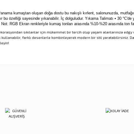
nama kumaştan oluşan doğa dostu bu nakışlı kırlent,
salonunuzda, mutfağın
dır bu özelliği sayesinde yıkanabilir. İç dolguludur.
Yıkama Talimatı • 30 °C'de y
r. Not: RGB Ekran renkleriyle kumaş tonları arasında %10-%20 arasında ton fark
ik dekorasyondan sıkılanlar için mükemmel bir tercih olup yaşam alanlarınıza edgy
kullanabilir, farklı desenlerle kombinleyerek modern bir stil yaratabilirsiniz. Day
leyin!
nularda yetersiz gördüğünüz noktaları öneri formunu kullanarak tarafımıza ilet
Ürün hakkında henüz soru sorulmamış.
Sitemize ilk yorumu siz yapın!
Bu ürüne ilk yorumu siz yapın!
Deneyimini Paylaş
Yorum Yaz
Soru Sor