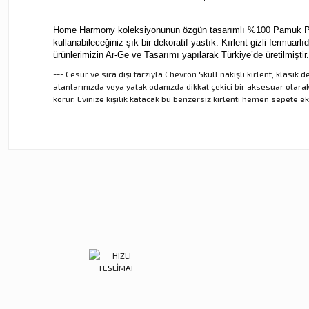
Home Harmony koleksiyonunun özgün tasarımlı %100 Pamuk Pa
kullanabileceğiniz şık bir dekoratif yastık. Kırlent gizli fermuarlı
ürünlerimizin Ar-Ge ve Tasarımı yapılarak Türkiye’de üretilmişti
--- Cesur ve sıra dışı tarzıyla Chevron Skull nakışlı kırlent, klas
alanlarınızda veya yatak odanızda dikkat çekici bir aksesuar olarak 
korur. Evinize kişilik katacak bu benzersiz kırlenti hemen sepete ek
Bu ürünün fiyat bilgisi, resim, ürün açıklamalarında ve diğer ko
Görüş ve önerileriniz için teşekkür ederiz.
Ürün resmi kalitesiz, bozuk veya görüntülenemiyor.
Ürün açıklamasında eksik bilgiler bulunuyor.
Ürün bilgilerinde hatalar bulunuyor.
Ürün fiyatı diğer sitelerden daha pahalı.
Bu ürüne benzer farklı alternatifler olmalı.