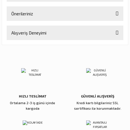
Önerileriniz
Soru Sor
Bu ürünün fiyat bilgisi, resim, ürün açıklamalarında ve diğer
Alışveriş Deneyimi
konularda yetersiz gördüğünüz noktaları öneri formunu kullanarak
tarafımıza iletebilirsiniz.
Görüş ve önerileriniz için teşekkür ederiz.
Sitemize ilk yorumu siz yapın!
Ürün resmi kalitesiz, bozuk veya görüntülenemiyor.
Ürün açıklamasında eksik bilgiler bulunuyor.
Deneyimini Paylaş
Ürün bilgilerinde hatalar bulunuyor.
Ürün fiyatı diğer sitelerden daha pahalı.
Bu ürüne benzer farklı alternatifler olmalı.
HIZLI TESLİMAT
GÜVENLİ ALIŞVERİŞ
Ortalama 2-3 iş günü içinde
Kredi kartı bilgileriniz SSL
kargoda
sertifikası ile korunmaktadır.