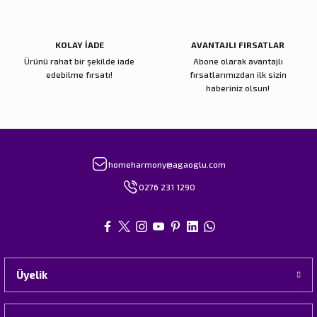
Gönder
KOLAY İADE
AVANTAJLI FIRSATLAR
Ürünü rahat bir şekilde iade
Abone olarak avantajlı
edebilme fırsatı!
fırsatlarımızdan ilk sizin
haberiniz olsun!
homeharmony@agaoglu.com
0276 231 1290
Üyelik