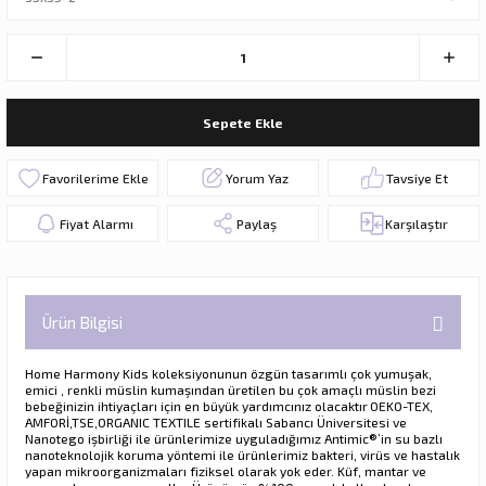
Sepete Ekle
Yorum Yaz
Tavsiye Et
Fiyat Alarmı
Paylaş
Karşılaştır
Ürün Bilgisi
Home Harmony Kids koleksiyonunun özgün tasarımlı çok yumuşak,
emici , renkli müslin kumaşından üretilen bu çok amaçlı müslin bezi
bebeğinizin ihtiyaçları için en büyük yardımcınız olacaktır
OEKO-TEX,
AMFORİ,TSE,ORGANIC TEXTILE
sertifikalı
Sabancı Üniversitesi ve
Nanotego işbirliği ile ürünlerimize uyguladığımız Antimic®️’in su bazlı
nanoteknolojik koruma yöntemi ile ürünlerimiz bakteri, virüs ve hastalık
yapan mikroorganizmaları fiziksel olarak yok eder. Küf, mantar ve