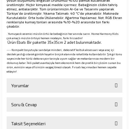
yosun oluşumunu engeller.
Ürünümüz %100 pamuk kullanılarak
üretilmiştir. Hiçbir kimyasal madde içermez. Bebeğinizin cildini tahriş
etmez, antialerjiktir. Tüm ürünlerimizin Ar-Ge ve Tasarımı yapılarak
Türkiye’de üretilmiştir. Yıkama Talimatı: 40 °C'de yıkanabilir. Makinede
Kurutulabilir. Orta Isıda Ütülenebilir. Ağartma Yapılamaz. Not: RGB Ekran
renkleriyle kumaş tonları arasında %10-%20 arasında ton farkı
çıkabilir
.
. Yumuşacık ve emici müslin örtü ile bebeğinizi her anında sarın. Home Harmony Kids
çok amaçlı müslin örtüyü hemen inceleyin, farkı hissedin!
Ürün Ebatı: Bir pakette 35x35cm 2 adet bulunmaktadır.
--- Kompakt boyutuyla sandalye minderi, dekoratif koltuk aksesuarı veya araç içi
destek yastığı olarak günlük hayatın birçok alanında rahatlıkla kullanılabilir. Şık gri tonu
sayesinde her türlü dekorasyon tarzıyla uyum sağlar ve mekanlarınıza modern bir
dokunuş katar. İkili paket avantajıyla hem ekonomik hem de pratik bir çözüm sunan bu
ürün, evinizin veya ofisinizin vazgeçilmezi olacak. Fırsatı kaçırmadan hemen sepete
ekleyin!
Yorumlar
Soru & Cevap
Bu ürüne ilk yorumu siz yapın!
Taksit Seçenekleri
Yorum Yaz
Ürün hakkında henüz soru sorulmamış.