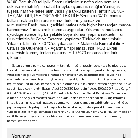
%100 Pamuk 80 tel iplik Saten ürünlerimiz nefes alan pamuklu
dokusu ve hafifliği ile rahat bir uyku uyumanızı sağlar.Yumuşak
tuşesi, hafif ve nefes alan yapısıyla uyku kalitenizi arttırır.OEKO-
TEX,AMFORİ,TSE,ORGANIC TEXTILE Sertifikalı %100 pamuk
kullanılarak üretilen ürünlerimiz, terletme yapmaz ve
yumuşaktır.Baskı,boya içerikleri neticesinde hiçbir kanserojen madde
barındırmaz.4 mevsim kullanıma uygundur. Yıkama talimatlarına
uyulduğu sürece hiç bir şekilde boya akması yapmamaktadır. Tüm
ürünlerimizin Ar-Ge ve Tasarımı yapılarak Türkiye’de üretilmiştir.
Yıkama Talimatı: • 40 °C'de yıkanabilir. • Makinede Kurutulabilir. •
Orta Isıda Ütülenebilir. • Ağartma Yapılamaz. Not: RGB Ekran
renkleriyle kumaş tonları arasında %10-%20 arasında ton farkı
çıkabilir.
--- Saten dokuma pamuklu nevresim takımları, dört mevsim boyunca cildinize ipeksi
bir dokunuş sunarak konforlu ve kesintisiz bir uyku deneyimi yaşatır. Danny deseni,
yatak odanıza şık ve modern bir atmosfer katarken 80 tel iplik kalitesi sayesinde
yıkamadan yıkamaya dayanıklılığını ve yumuşaklığını korur. İndirimli fiyat avantajını
kaçırmadan üstün uyku konforuna sahip olmanız için bu fırsatı hemen değerlendirin ve
sepetinize ekleyin.Ürün Ebatı: 1 Adet 200x220 Nevresim 1 Adet 160x200 Fitted Çarşaf
4 Adet 50x70 Yastık Kılıfı (2 Adet Volanlı 2 Adet Standart Yastık Kılıfı). --- Mor rengin
dinlendirici ve şık atmosferi sayesinde yatak odanıza modern bir dokunuş katarken,
fitted tasarımı ile çarşafınız gece boyunca yerinden kaymadan sabit kalır. Lastikli köşe
yapısı sayesinde yatağınıza kolayca takılır ve çıkarılır, böylece pratik kullanım sunar.
Yüksek kaliteli kumaşı her yıkamada formunu koruyarak uzun ömürlü bir kullanım sağlar
ve cildinize yumuşak bir temas hissi verir. Yatak odanızı yenilemenin tam zamanı,
hemen sepete ekleyin!
Yorumlar