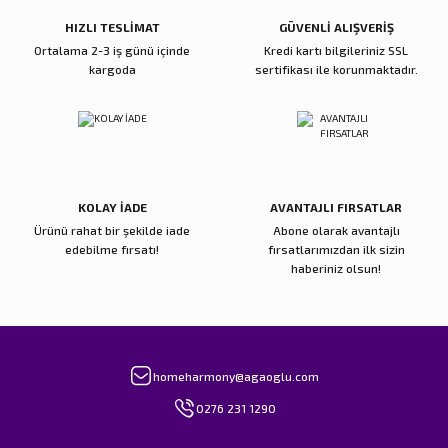
Bu ürüne benzer farklı alternatifler olmalı.
HIZLI TESLİMAT
GÜVENLİ ALIŞVERİŞ
Ortalama 2-3 iş günü içinde
Kredi kartı bilgileriniz SSL
kargoda
sertifikası ile korunmaktadır.
Gönder
KOLAY İADE
AVANTAJLI FIRSATLAR
Ürünü rahat bir şekilde iade
Abone olarak avantajlı
edebilme fırsatı!
fırsatlarımızdan ilk sizin
haberiniz olsun!
homeharmony@agaoglu.com
0276 231 1290