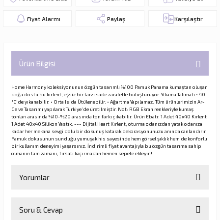
Fiyat Alarmı
Paylaş
Karşılaştır
Ürün Bilgisi
Home Harmony koleksiyonunun özgün tasarımlı %100 Pamuk Panama kumaştan oluşan
doğa dostu bu kırlent, eşsiz bir tarzı sade zarafetle buluşturuyor. Yıkama Talimatı • 40
°C'de yıkanabilir. • Orta Isıda Ütülenebilir. • Ağartma Yapılamaz. Tüm ürünlerimizin Ar-
Ge ve Tasarımı yapılarak Türkiye’de üretilmiştir. Not: RGB Ekran renkleriyle kumaş
tonları arasında %10-%20 arasında ton farkı çıkabilir. Ürün Ebatı: 1 Adet 40x40 Kırlent
1 Adet 40x40 Silikon Yastık. --- Dijital Heart Kırlent, oturma odanızdan yatak odanıza
kadar her mekana sevgi dolu bir dokunuş katarak dekorasyonunuzu anında canlandırır.
Pamuk dokusunun sunduğu yumuşak his sayesinde hem görsel şıklık hem de konforlu
bir kullanım deneyimi yaşarsınız. İndirimli fiyat avantajıyla bu özgün tasarıma sahip
olmanın tam zamanı, fırsatı kaçırmadan hemen sepete ekleyin!
Yorumlar
Soru & Cevap
Bu ürüne ilk yorumu siz yapın!