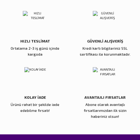
Ürün resmi kalitesiz, bozuk veya görüntülenemiyor.
Ürün açıklamasında eksik bilgiler bulunuyor.
Deneyimini Paylaş
Ürün bilgilerinde hatalar bulunuyor.
Ürün fiyatı diğer sitelerden daha pahalı.
Bu ürüne benzer farklı alternatifler olmalı.
HIZLI TESLİMAT
GÜVENLİ ALIŞVERİŞ
Ortalama 2-3 iş günü içinde
Kredi kartı bilgileriniz SSL
kargoda
sertifikası ile korunmaktadır.
Gönder
KOLAY İADE
AVANTAJLI FIRSATLAR
Ürünü rahat bir şekilde iade
Abone olarak avantajlı
edebilme fırsatı!
fırsatlarımızdan ilk sizin
haberiniz olsun!