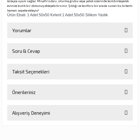
kolayca uyum sağlar. Misafir odası, oturma grubu veya yatak üzerinde kombinleyerek
evinize butik bir dokunuş ekleyebilirsiniz. Şıklığı ve konforu bir arada sunan bu kırlenti
hemen sepete ekleyin!
Ürün Ebatı: 1 Adet 50x50 Kırlent 1 Adet 50x50 Silikon Yastık
Yorumlar
Soru & Cevap
Bu ürüne ilk yorumu siz yapın!
Taksit Seçenekleri
Yorum Yaz
Ürün hakkında henüz soru sorulmamış.
Önerileriniz
Soru Sor
Bu ürünün fiyat bilgisi, resim, ürün açıklamalarında ve diğer
Alışveriş Deneyimi
konularda yetersiz gördüğünüz noktaları öneri formunu kullanarak
tarafımıza iletebilirsiniz.
Görüş ve önerileriniz için teşekkür ederiz.
Sitemize ilk yorumu siz yapın!