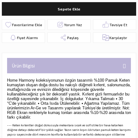
Sepete Ekle
Yorum Yaz
Tavsiye Et
Fiyat Alarmı
Paylaş
Karşılaştır
Ürün Bilgisi
Home Harmony koleksiyonunun özgün tasarımlı %100 Pamuk Keten
kumaştan oluşan doğa dostu bu nakışlı düğmeli kırlent,
salonunuzda,
mutfağınızda ve evinizin dilediğiniz köşesinde güvenle
kullanabileceğiniz şık bir dekoratif yastık. Kırlent gizli fermuarlıdır bu
özelliği sayesinde yıkanabilir. İç dolguludur.
Yıkama Talimatı • 30
°C'de yıkanabilir. • Orta Isıda Ütülenebilir. • Ağartma Yapılamaz. Tüm
ürünlerimizin Ar-Ge ve Tasarımı yapılarak Türkiye’de üretilmiştir. Not:
RGB Ekran renkleriyle kumaş tonları arasında %10-%20 arasında ton
farkı çıkabilir.
--- Keten kırlentler doğal dokusuyla mekanlara sıcak ve sofistike bir hava katarken
düğme detayı dekoratif bir şıklık sağlar. Yazın serin kışın ılık tutan pamuk keten karışımı
yapısı sayesinde dört mevsim konforla kullanılabilir ve farklı dekorasyon stillerine