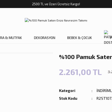
2500 TL ve Üzeri Ücretsiz Kargo!
FRA & MUTFAK
DEKORASYON
BEBEK & ÇOCUK
P
%100 Pamuk Saten
2.261,00 TL
3.
Kategori
İNDİRİM
Stok Kodu
R2ST107