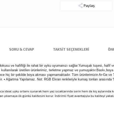
Paylaş
SORU & CEVAP
TAKSIT SEÇENEKLERI
ÖNE
usu ve hafifliği ile rahat bir uyku uyumanızı sağlar.Yumuşak tuşesi, hafif ve
ılarak üretilen ürünlerimiz, terletme yapmaz ve yumuşaktır.Baskı,boya içe
e hiç bir şekilde boya akması yapmamaktadır. Tüm ürünlerimizin Ar-Ge ve Tas
ebilir. • Ağartma Yapılamaz. Not: RGB Ekran renkleriyle kumaş tonları arasında 
 ideal uyku ortamı sunarak hem yaz sıcaklarında serin hem de kış aylarında kon
yıkamaya ilk günkü kalitesini korur. İndirimli fiyat avantajıyla bu kaliteyi yak
nularda yetersiz gördüğünüz noktaları öneri formunu kullanarak tarafımıza ilet