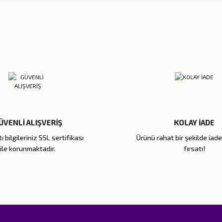
Ürün hakkında henüz soru sorulmamış.
Sitemize ilk yorumu siz yapın!
Bu ürüne ilk yorumu siz yapın!
Deneyimini Paylaş
Yorum Yaz
Soru Sor
ÜVENLİ ALIŞVERİŞ
KOLAY İADE
ı bilgileriniz SSL sertifikası
Ürünü rahat bir şekilde iad
Gönder
ile korunmaktadır.
fırsatı!