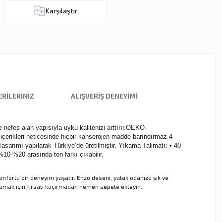
Karşılaştır
RILERINIZ
ALIŞVERIŞ DENEYIMI
 nefes alan yapısıyla uyku kalitenizi arttırır.OEKO-
rikleri neticesinde hiçbir kanserojen madde barındırmaz.4
arımı yapılarak Türkiye’de üretilmiştir. Yıkama Talimatı: • 40
%10-%20 arasında ton farkı çıkabilir.
forlu bir deneyim yaşatır. Enzo deseni, yatak odanıza şık ve
alamak için fırsatı kaçırmadan hemen sepete ekleyin.
ebilirsiniz.