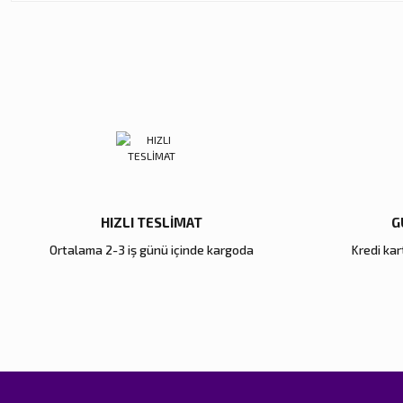
Ürün resmi kalitesiz, bozuk veya görüntülenemiyor.
Ürün açıklamasında eksik bilgiler bulunuyor.
Ürün bilgilerinde hatalar bulunuyor.
Ürün fiyatı diğer sitelerden daha pahalı.
Bu ürüne benzer farklı alternatifler olmalı.
HIZLI TESLİMAT
G
Ortalama 2-3 iş günü içinde kargoda
Kredi kart