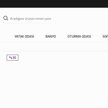
YATAK ODASI
BANYO
OTURMA ODASI
SO
%30