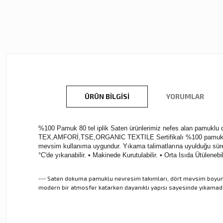
ÜRÜN BILGISI
YORUMLAR
%100 Pamuk 80 tel iplik Saten ürünlerimiz nefes alan pamuklu dok
TEX,AMFORİ,TSE,ORGANIC TEXTILE Sertifikalı %100 pamuk kullan
mevsim kullanıma uygundur. Yıkama talimatlarına uyulduğu sürec
°C'de yıkanabilir. • Makinede Kurutulabilir. • Orta Isıda Ütülen
--- Saten dokuma pamuklu nevresim takımları, dört mevsim boyunca
modern bir atmosfer katarken dayanıklı yapısı sayesinde yıkamadan 
Bu ürünün fiyat bilgisi, resim, ürün açıklamalarında ve diğer ko
Görüş ve önerileriniz için teşekkür ederiz.