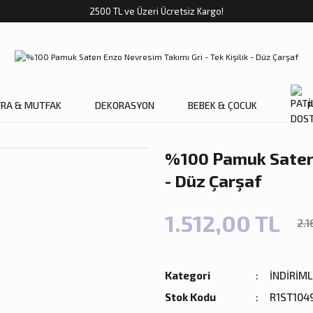
2500 TL ve Üzeri Ücretsiz Kargo!
FRA & MUTFAK
DEKORASYON
BEBEK & ÇOCUK
P
%100 Pamuk Saten E
- Düz Çarşaf
1.512,00 TL
2.1
Kategori
İNDİRİM
Stok Kodu
R1ST104