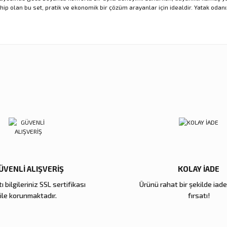
hip olan bu set, pratik ve ekonomik bir çözüm arayanlar için idealdir. Yatak od
nularda yetersiz gördüğünüz noktaları öneri formunu kullanarak tarafımıza ilet
Ürün hakkında henüz soru sorulmamış.
Sitemize ilk yorumu siz yapın!
Bu ürüne ilk yorumu siz yapın!
Deneyimini Paylaş
Yorum Yaz
Soru Sor
ÜVENLİ ALIŞVERİŞ
KOLAY İADE
ı bilgileriniz SSL sertifikası
Ürünü rahat bir şekilde iad
Gönder
ile korunmaktadır.
fırsatı!