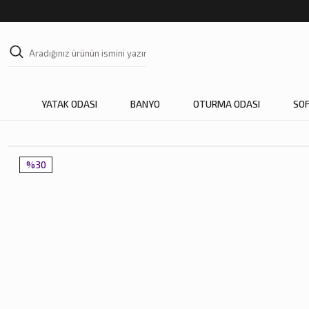
YATAK ODASI
BANYO
OTURMA ODASI
SO
%30