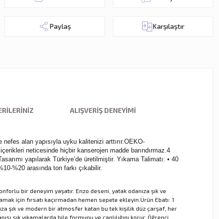
Paylaş
Karşılaştır
RILERINIZ
ALIŞVERIŞ DENEYIMI
 nefes alan yapısıyla uyku kalitenizi arttırır.OEKO-
rikleri neticesinde hiçbir kanserojen madde barındırmaz.4
arımı yapılarak Türkiye’de üretilmiştir. Yıkama Talimatı: • 40
%10-%20 arasında ton farkı çıkabilir.
forlu bir deneyim yaşatır. Enzo deseni, yatak odanıza şık ve
lamak için fırsatı kaçırmadan hemen sepete ekleyin.Ürün Ebatı: 1
ıza şık ve modern bir atmosfer katan bu tek kişilik düz çarşaf, her
sı sık yıkamalarda bile formunu ve canlılığını korur. Öğrenci