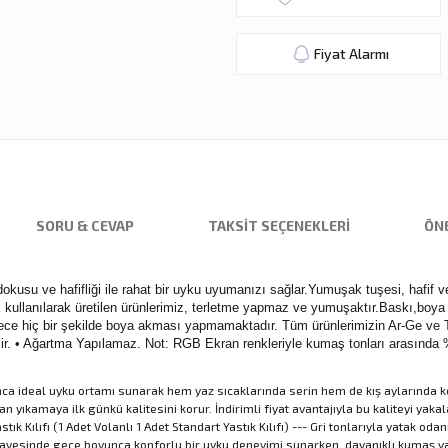
Fiyat Alarmı
SORU & CEVAP
TAKSIT SEÇENEKLERI
ÖNE
usu ve hafifliği ile rahat bir uyku uyumanızı sağlar.Yumuşak tuşesi, hafif ve
ılarak üretilen ürünlerimiz, terletme yapmaz ve yumuşaktır.Baskı,boya içe
e hiç bir şekilde boya akması yapmamaktadır. Tüm ürünlerimizin Ar-Ge ve Tas
ebilir. • Ağartma Yapılamaz. Not: RGB Ekran renkleriyle kumaş tonları arasında 
 ideal uyku ortamı sunarak hem yaz sıcaklarında serin hem de kış aylarında kon
yıkamaya ilk günkü kalitesini korur. İndirimli fiyat avantajıyla bu kaliteyi yaka
ılıfı (1 Adet Volanlı 1 Adet Standart Yastık Kılıfı) --- Gri tonlarıyla yatak odan
yesinde gece boyunca konforlu bir uyku deneyimi sunarken, dayanıklı kumaş yapı