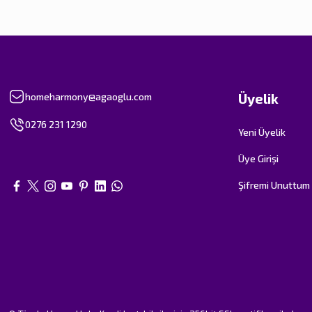
Üyelik
homeharmony@agaoglu.com
0276 231 1290
Yeni Üyelik
Üye Girişi
Şifremi Unuttum