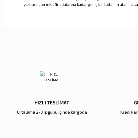
yurtlarından misafir odalarına kadar geniş bir kullanım alanına sa
Bu ürünün fiyat bilgisi, resim, ürün açıklamalarında ve diğer ko
Görüş ve önerileriniz için teşekkür ederiz.
Ürün resmi kalitesiz, bozuk veya görüntülenemiyor.
Ürün açıklamasında eksik bilgiler bulunuyor.
Ürün bilgilerinde hatalar bulunuyor.
Ürün fiyatı diğer sitelerden daha pahalı.
Bu ürüne benzer farklı alternatifler olmalı.
HIZLI TESLİMAT
G
Ortalama 2-3 iş günü içinde kargoda
Kredi kart