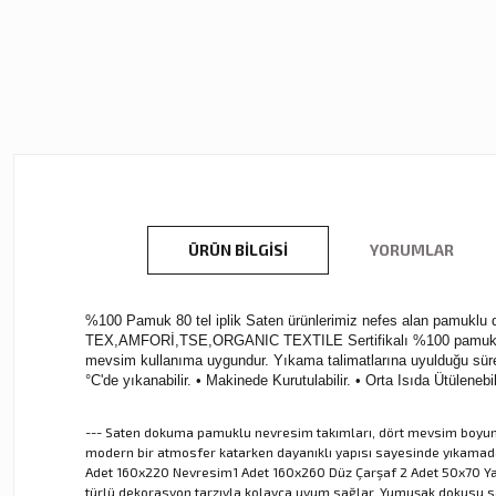
ÜRÜN BILGISI
YORUMLAR
%100 Pamuk 80 tel iplik Saten ürünlerimiz nefes alan pamuklu dok
TEX,AMFORİ,TSE,ORGANIC TEXTILE Sertifikalı %100 pamuk kullan
mevsim kullanıma uygundur. Yıkama talimatlarına uyulduğu sürec
°C'de yıkanabilir. • Makinede Kurutulabilir. • Orta Isıda Ütülen
--- Saten dokuma pamuklu nevresim takımları, dört mevsim boyunca
modern bir atmosfer katarken dayanıklı yapısı sayesinde yıkamadan 
Adet 160x220 Nevresim1 Adet 160x260 Düz Çarşaf 2 Adet 50x70 Yastık K
türlü dekorasyon tarzıyla kolayca uyum sağlar. Yumuşak dokusu sa