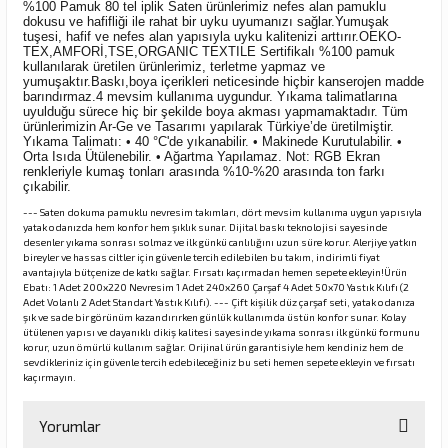
%100 Pamuk 80 tel iplik Saten ürünlerimiz nefes alan pamuklu
dokusu ve hafifliği ile rahat bir uyku uyumanızı sağlar.Yumuşak
tuşesi, hafif ve nefes alan yapısıyla uyku kalitenizi arttırır.OEKO-
TEX,AMFORİ,TSE,ORGANIC TEXTILE Sertifikalı %100 pamuk
kullanılarak üretilen ürünlerimiz, terletme yapmaz ve
yumuşaktır.Baskı,boya içerikleri neticesinde hiçbir kanserojen madde
barındırmaz.4 mevsim kullanıma uygundur. Yıkama talimatlarına
uyulduğu sürece hiç bir şekilde boya akması yapmamaktadır. Tüm
ürünlerimizin Ar-Ge ve Tasarımı yapılarak Türkiye’de üretilmiştir.
Yıkama Talimatı: • 40 °C'de yıkanabilir. • Makinede Kurutulabilir. •
Orta Isıda Ütülenebilir. • Ağartma Yapılamaz. Not: RGB Ekran
renkleriyle kumaş tonları arasında %10-%20 arasında ton farkı
çıkabilir.
--- Saten dokuma pamuklu nevresim takımları, dört mevsim kullanıma uygun yapısıyla
yatak odanızda hem konfor hem şıklık sunar. Dijital baskı teknolojisi sayesinde
desenler yıkama sonrası solmaz ve ilk günkü canlılığını uzun süre korur. Alerjiye yatkın
bireyler ve hassas ciltler için güvenle tercih edilebilen bu takım, indirimli fiyat
avantajıyla bütçenize de katkı sağlar. Fırsatı kaçırmadan hemen sepete ekleyin!Ürün
Ebatı: 1 Adet 200x220 Nevresim 1 Adet 240x260 Çarşaf 4 Adet 50x70 Yastık Kılıfı (2
Adet Volanlı 2 Adet Standart Yastık Kılıfı). --- Çift kişilik düz çarşaf seti, yatak odanıza
şık ve sade bir görünüm kazandırırken günlük kullanımda üstün konfor sunar. Kolay
ütülenen yapısı ve dayanıklı dikiş kalitesi sayesinde yıkama sonrası ilk günkü formunu
korur, uzun ömürlü kullanım sağlar. Orijinal ürün garantisiyle hem kendiniz hem de
sevdikleriniz için güvenle tercih edebileceğiniz bu seti hemen sepete ekleyin ve fırsatı
kaçırmayın.
Yorumlar