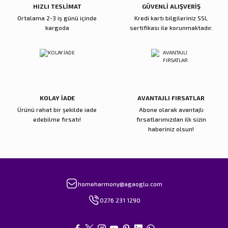
HIZLI TESLİMAT
GÜVENLİ ALIŞVERİŞ
Ortalama 2-3 iş günü içinde
Kredi kartı bilgileriniz SSL
kargoda
sertifikası ile korunmaktadır.
Gönder
KOLAY İADE
AVANTAJLI FIRSATLAR
Ürünü rahat bir şekilde iade
Abone olarak avantajlı
edebilme fırsatı!
fırsatlarımızdan ilk sizin
haberiniz olsun!
homeharmony@agaoglu.com
0276 231 1290