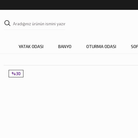
YATAK ODASI
BANYO
OTURMA ODASI
SO
%30