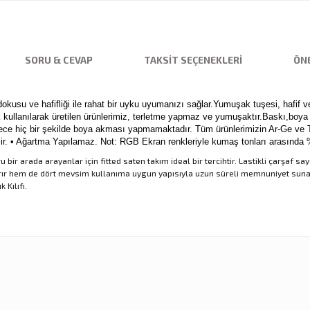
SORU & CEVAP
TAKSIT SEÇENEKLERI
ÖNE
usu ve hafifliği ile rahat bir uyku uyumanızı sağlar.Yumuşak tuşesi, hafif ve
ılarak üretilen ürünlerimiz, terletme yapmaz ve yumuşaktır.Baskı,boya içe
e hiç bir şekilde boya akması yapmamaktadır. Tüm ürünlerimizin Ar-Ge ve Tas
ebilir. • Ağartma Yapılamaz. Not: RGB Ekran renkleriyle kumaş tonları arasında 
bir arada arayanlar için fitted saten takım ideal bir tercihtir. Lastikli çarşaf
r hem de dört mevsim kullanıma uygun yapısıyla uzun süreli memnuniyet sunar. 
 Kılıfı.
nularda yetersiz gördüğünüz noktaları öneri formunu kullanarak tarafımıza ilet
Ürün hakkında henüz soru sorulmamış.
Sitemize ilk yorumu siz yapın!
Bu ürüne ilk yorumu siz yapın!
Deneyimini Paylaş
Yorum Yaz
Soru Sor