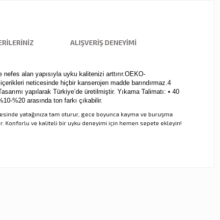
RILERINIZ
ALIŞVERIŞ DENEYIMI
 nefes alan yapısıyla uyku kalitenizi arttırır.OEKO-
rikleri neticesinde hiçbir kanserojen madde barındırmaz.4
arımı yapılarak Türkiye’de üretilmiştir. Yıkama Talimatı: • 40
%10-%20 arasında ton farkı çıkabilir.
 sayesinde yatağınıza tam oturur, gece boyunca kayma ve buruşma
Konforlu ve kaliteli bir uyku deneyimi için hemen sepete ekleyin!
ebilirsiniz.