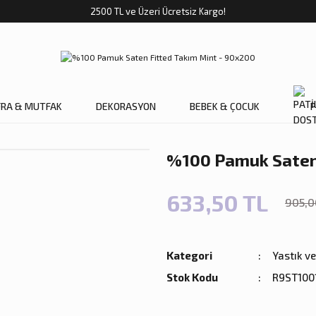
2500 TL ve Üzeri Ücretsiz Kargo!
FRA & MUTFAK
DEKORASYON
BEBEK & ÇOCUK
P
%100 Pamuk Saten 
633,50 TL
905,0
Kategori
Yastık v
Stok Kodu
R9ST100