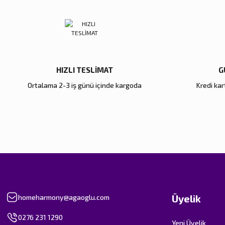
Ürün fiyatı diğer sitelerden daha pahalı.
Bu ürüne benzer farklı alternatifler olmalı.
HIZLI TESLİMAT
G
Ortalama 2-3 iş günü içinde kargoda
Kredi kart
Üyelik
homeharmony@agaoglu.com
0276 231 1290
Yeni Üyelik