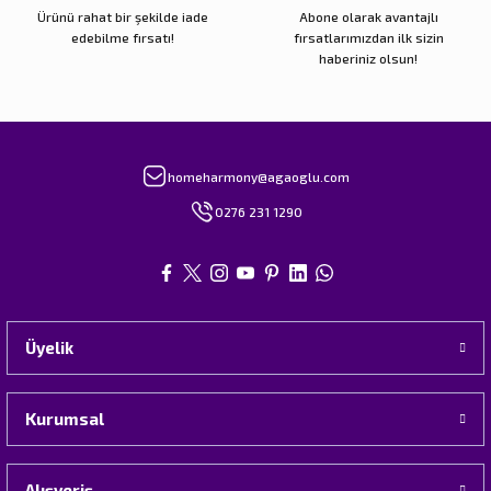
Ürünü rahat bir şekilde iade
Abone olarak avantajlı
edebilme fırsatı!
fırsatlarımızdan ilk sizin
haberiniz olsun!
homeharmony@agaoglu.com
0276 231 1290
Üyelik
Kurumsal
Alışveriş