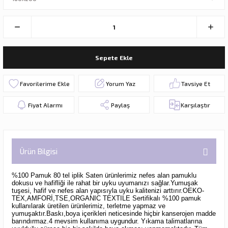
Sepete Ekle
Yorum Yaz
Tavsiye Et
Fiyat Alarmı
Paylaş
Karşılaştır
Ürün Bilgisi
%100 Pamuk 80 tel iplik Saten ürünlerimiz nefes alan pamuklu
dokusu ve hafifliği ile rahat bir uyku uyumanızı sağlar.Yumuşak
tuşesi, hafif ve nefes alan yapısıyla uyku kalitenizi arttırır.OEKO-
TEX,AMFORİ,TSE,ORGANIC TEXTILE Sertifikalı %100 pamuk
kullanılarak üretilen ürünlerimiz, terletme yapmaz ve
yumuşaktır.Baskı,boya içerikleri neticesinde hiçbir kanserojen madde
barındırmaz.4 mevsim kullanıma uygundur. Yıkama talimatlarına