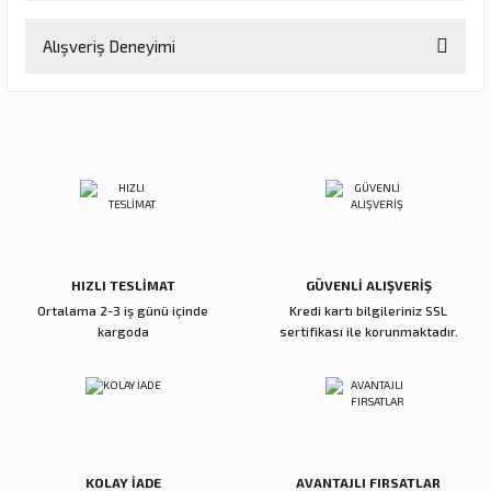
Bu ürünün fiyat bilgisi, resim, ürün açıklamalarında ve diğer
Alışveriş Deneyimi
konularda yetersiz gördüğünüz noktaları öneri formunu kullanarak
tarafımıza iletebilirsiniz.
Görüş ve önerileriniz için teşekkür ederiz.
Sitemize ilk yorumu siz yapın!
Ürün resmi kalitesiz, bozuk veya görüntülenemiyor.
Ürün açıklamasında eksik bilgiler bulunuyor.
Deneyimini Paylaş
Ürün bilgilerinde hatalar bulunuyor.
Ürün fiyatı diğer sitelerden daha pahalı.
Bu ürüne benzer farklı alternatifler olmalı.
HIZLI TESLİMAT
GÜVENLİ ALIŞVERİŞ
Ortalama 2-3 iş günü içinde
Kredi kartı bilgileriniz SSL
kargoda
sertifikası ile korunmaktadır.
Gönder
KOLAY İADE
AVANTAJLI FIRSATLAR