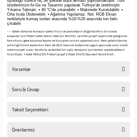
uyulduğu sürece hiç bir şekilde boya akması yapmamaktadır. Tüm
ürünlerimizin Ar-Ge ve Tasarımı yapılarak Türkiye’de üretilmiştir.
Yıkama Talimatı: • 40 °C'de yıkanabilir. • Makinede Kurutulabilir. •
Orta Isıda Ütülenebilir. • Ağartma Yapılamaz. Not: RGB Ekran
renkleriyle kumaş tonları arasında %10-%20 arasında ton farkı
çıkabilir.
--- Saten dokuma kumaşın ipeksi hissi ve pamukların doğal konforu bir arada
arayanlar için fitted saten takım ideal bir tercihtir. Lastikli çarşaf sayesinde yatağınıza
tam oturur, gece boyunca kayma ve buruşma sorunu yaşamazsınız. Hem yatak odanıza
şık bir görünüm kazandırır hem de dört mevsim kullanıma uygun yapısıyla uzun süreli
memnuniyet sunar. Konforlu ve kaliteli bir uyku deneyimi için hemen sepete ekleyin!
Ürün Ebatı: 1 Adet 180x200 Fitted Çarşaf 2 Adet 50x70 Standart Yastık Kılıfı.
Yorumlar
Soru & Cevap
Bu ürüne ilk yorumu siz yapın!
Taksit Seçenekleri
Yorum Yaz
Ürün hakkında henüz soru sorulmamış.
Önerileriniz
Soru Sor