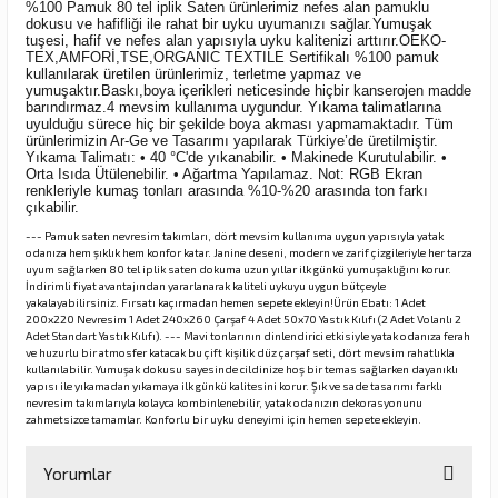
%100 Pamuk 80 tel iplik Saten ürünlerimiz nefes alan pamuklu
dokusu ve hafifliği ile rahat bir uyku uyumanızı sağlar.Yumuşak
tuşesi, hafif ve nefes alan yapısıyla uyku kalitenizi arttırır.OEKO-
TEX,AMFORİ,TSE,ORGANIC TEXTILE Sertifikalı %100 pamuk
kullanılarak üretilen ürünlerimiz, terletme yapmaz ve
yumuşaktır.Baskı,boya içerikleri neticesinde hiçbir kanserojen madde
barındırmaz.4 mevsim kullanıma uygundur. Yıkama talimatlarına
uyulduğu sürece hiç bir şekilde boya akması yapmamaktadır. Tüm
ürünlerimizin Ar-Ge ve Tasarımı yapılarak Türkiye’de üretilmiştir.
Yıkama Talimatı: • 40 °C'de yıkanabilir. • Makinede Kurutulabilir. •
Orta Isıda Ütülenebilir. • Ağartma Yapılamaz. Not: RGB Ekran
renkleriyle kumaş tonları arasında %10-%20 arasında ton farkı
çıkabilir.
--- Pamuk saten nevresim takımları, dört mevsim kullanıma uygun yapısıyla yatak
odanıza hem şıklık hem konfor katar. Janine deseni, modern ve zarif çizgileriyle her tarza
uyum sağlarken 80 tel iplik saten dokuma uzun yıllar ilk günkü yumuşaklığını korur.
İndirimli fiyat avantajından yararlanarak kaliteli uykuyu uygun bütçeyle
yakalayabilirsiniz. Fırsatı kaçırmadan hemen sepete ekleyin!Ürün Ebatı: 1 Adet
200x220 Nevresim 1 Adet 240x260 Çarşaf 4 Adet 50x70 Yastık Kılıfı (2 Adet Volanlı 2
Adet Standart Yastık Kılıfı). --- Mavi tonlarının dinlendirici etkisiyle yatak odanıza ferah
ve huzurlu bir atmosfer katacak bu çift kişilik düz çarşaf seti, dört mevsim rahatlıkla
kullanılabilir. Yumuşak dokusu sayesinde cildinize hoş bir temas sağlarken dayanıklı
yapısı ile yıkamadan yıkamaya ilk günkü kalitesini korur. Şık ve sade tasarımı farklı
nevresim takımlarıyla kolayca kombinlenebilir, yatak odanızın dekorasyonunu
zahmetsizce tamamlar. Konforlu bir uyku deneyimi için hemen sepete ekleyin.
Yorumlar