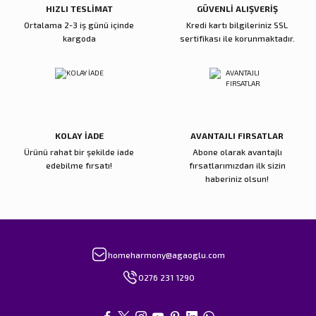
HIZLI TESLİMAT
GÜVENLİ ALIŞVERİŞ
Ortalama 2-3 iş günü içinde
Kredi kartı bilgileriniz SSL
kargoda
sertifikası ile korunmaktadır.
Gönder
KOLAY İADE
AVANTAJLI FIRSATLAR
Ürünü rahat bir şekilde iade
Abone olarak avantajlı
edebilme fırsatı!
fırsatlarımızdan ilk sizin
haberiniz olsun!
homeharmony@agaoglu.com
0276 231 1290