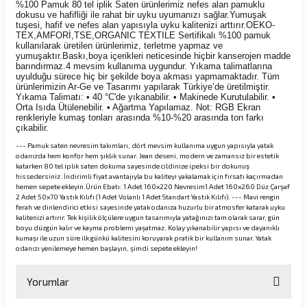
%100 Pamuk 80 tel iplik Saten ürünlerimiz nefes alan pamuklu
dokusu ve hafifliği ile rahat bir uyku uyumanızı sağlar.Yumuşak
tuşesi, hafif ve nefes alan yapısıyla uyku kalitenizi arttırır.OEKO-
TEX,AMFORİ,TSE,ORGANIC TEXTILE Sertifikalı %100 pamuk
kullanılarak üretilen ürünlerimiz, terletme yapmaz ve
yumuşaktır.Baskı,boya içerikleri neticesinde hiçbir kanserojen madde
barındırmaz.4 mevsim kullanıma uygundur. Yıkama talimatlarına
uyulduğu sürece hiç bir şekilde boya akması yapmamaktadır. Tüm
ürünlerimizin Ar-Ge ve Tasarımı yapılarak Türkiye’de üretilmiştir.
Yıkama Talimatı: • 40 °C'de yıkanabilir. • Makinede Kurutulabilir. •
Orta Isıda Ütülenebilir. • Ağartma Yapılamaz. Not: RGB Ekran
renkleriyle kumaş tonları arasında %10-%20 arasında ton farkı
çıkabilir.
--- Pamuk saten nevresim takımları, dört mevsim kullanıma uygun yapısıyla yatak
odanızda hem konfor hem şıklık sunar. Jean deseni, modern ve zamansız bir estetik
katarken 80 tel iplik saten dokuma sayesinde cildinize ipeksi bir dokunuş
hissedersiniz. İndirimli fiyat avantajıyla bu kaliteyi yakalamak için fırsatı kaçırmadan
hemen sepete ekleyin.Ürün Ebatı: 1 Adet 160x220 Nevresim1 Adet 160x260 Düz Çarşaf
2 Adet 50x70 Yastık Kılıfı (1 Adet Volanlı 1 Adet Standart Yastık Kılıfı). --- Mavi rengin
ferah ve dinlendirici etkisi sayesinde yatak odanıza huzurlu bir atmosfer katarak uyku
kalitenizi artırır. Tek kişilik ölçülere uygun tasarımıyla yatağınızı tam olarak sarar, gün
boyu düzgün kalır ve kayma problemi yaşatmaz. Kolay yıkanabilir yapısı ve dayanıklı
kumaşı ile uzun süre ilk günkü kalitesini koruyarak pratik bir kullanım sunar. Yatak
odanızı yenilemeye hemen başlayın, şimdi sepete ekleyin!
Yorumlar