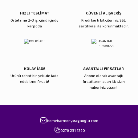
Ürün fiyatı diğer sitelerden daha pahalı.
Bu ürüne benzer farklı alternatifler olmalı.
HIZLI TESLİMAT
GÜVENLİ ALIŞVERİŞ
Ortalama 2-3 iş günü içinde
Kredi kartı bilgileriniz SSL
kargoda
sertifikası ile korunmaktadır.
Gönder
KOLAY İADE
AVANTAJLI FIRSATLAR
Ürünü rahat bir şekilde iade
Abone olarak avantajlı
edebilme fırsatı!
fırsatlarımızdan ilk sizin
haberiniz olsun!
homeharmony@agaoglu.com
0276 231 1290