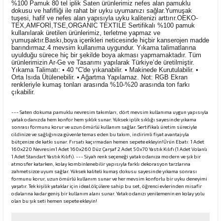
%100 Pamuk 80 tel iplik Saten ürünlerimiz nefes alan pamuklu
dokusu ve hafifliği ile rahat bir uyku uyumanızı sağlar.Yumuşak
tuşesi, hafif ve nefes alan yapısıyla uyku kalitenizi arttırır.OEKO-
TEX,AMFORİ,TSE,ORGANIC TEXTILE Sertifikalı %100 pamuk
kullanılarak üretilen ürünlerimiz, terletme yapmaz ve
yumuşaktır.Baskı,boya içerikleri neticesinde hiçbir kanserojen madde
barındırmaz.4 mevsim kullanıma uygundur. Yıkama talimatlarına
uyulduğu sürece hiç bir şekilde boya akması yapmamaktadır. Tüm
ürünlerimizin Ar-Ge ve Tasarımı yapılarak Türkiye’de üretilmiştir.
Yıkama Talimatı: • 40 °C'de yıkanabilir. • Makinede Kurutulabilir. •
Orta Isıda Ütülenebilir. • Ağartma Yapılamaz. Not: RGB Ekran
renkleriyle kumaş tonları arasında %10-%20 arasında ton farkı
çıkabilir.
--- Saten dokuma pamuklu nevresim takımları, dört mevsim kullanıma uygun yapısıyla
yatak odanızda hem konfor hem şıklık sunar. Yüksek iplik sıklığı sayesinde yıkama
sonrası formunu korur ve uzun ömürlü kullanım sağlar. Sertifikalı üretim süreciyle
cildinize ve sağlığınıza güvenle temas eden bu takım, indirimli fiyat avantajıyla
bütçenize de katkı sunar. Fırsatı kaçırmadan hemen sepete ekleyin!Ürün Ebatı: 1 Adet
160x220 Nevresim1 Adet 160x260 Düz Çarşaf 2 Adet 50x70 Yastık Kılıfı (1 Adet Volanlı
1 Adet Standart Yastık Kılıfı). --- Siyah renk seçeneği yatak odanıza modern ve şık bir
atmosfer katarken, kolay kombinlenebilir yapısıyla farklı dekorasyon tarzlarına
zahmetsizce uyum sağlar. Yüksek kaliteli kumaş dokusu sayesinde yıkama sonrası
formunu korur, uzun ömürlü kullanım sunar ve her mevsim konforlu bir uyku deneyimi
yaşatır. Tek kişilik yataklar için ideal ölçülere sahip bu set, öğrenci evlerinden misafir
odalarına kadar geniş bir kullanım alanı sunar. Yatak odanızı yenilemenin en kolay yolu
olan bu şık seti hemen sepete ekleyin!