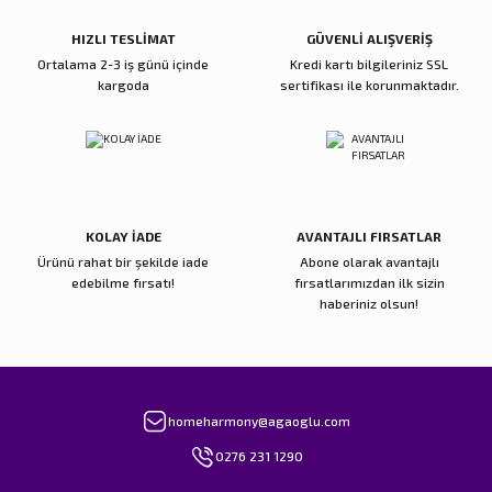
Bu ürüne benzer farklı alternatifler olmalı.
HIZLI TESLİMAT
GÜVENLİ ALIŞVERİŞ
Ortalama 2-3 iş günü içinde
Kredi kartı bilgileriniz SSL
kargoda
sertifikası ile korunmaktadır.
Gönder
KOLAY İADE
AVANTAJLI FIRSATLAR
Ürünü rahat bir şekilde iade
Abone olarak avantajlı
edebilme fırsatı!
fırsatlarımızdan ilk sizin
haberiniz olsun!
homeharmony@agaoglu.com
0276 231 1290