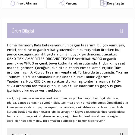
Fiyat Alarmı
Paylaş
Karşılaştır
Ürün Bilgisi
Home Harmony Kids koleksiyonunun özgün tasarımlı bu çok yumuşak,
emici, renkli ve organik 4 kat gauzemüslin kumaşından üretilen bu
panço çocuğunuzun ihtiyaçları için en büyük yardımcınız olacaktır.
OEKO-TEX, AMFORİ,TSE,ORGANIC TEXTILE
sertifikalı %100 organik
pamuk ve %100 organik boya kullanılarak üretilmiştir. Hiçbir kimyasal
madde içermez. Çocuğunuzun cildini tahriş etmez, antialerjiktir. Tüm
ürünlerimizin Ar-Ge ve Tasarımı yapılarak Türkiye’de üretilmiştir. Yıkama
Talimatı: 30 °C'de yıkanabilir. Makinede Kurutulabilir. Ağartma
Yapılamaz. Not: RGB Ekran renkleriyle kumaş tonları arasında %10-
%20 arasında ton farkı çıkabilir. Kişisel Ürünlerimiz en geç 5 iş günü
içerisinde kargoya verilmektedir.
--- Çocuğunuzun adını veya özel tasarımını taşıyan bu panço, havuz çıkışlarında,
plajda, banyo sonrasında ve günlük kullanımda pratik bir çözüm sunar. Organik müslin
kumaşın nefes alabilir yapısı sayesinde hassas çocuk cildine nazik davranırken hızlı
kuruma özelliğiyle de annelerin işini kolaylaştırır. Kişiye özel detaylar hediye olarak da
benzersiz bir seçenek oluşturur ve her çocuğun kendini özel hissetmesini sağlar.
Sevdiklerinize anlam dolu bir armağan sunmak için hemen sipariş verin!