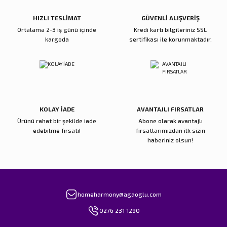
Bu ürüne benzer farklı alternatifler olmalı.
HIZLI TESLİMAT
GÜVENLİ ALIŞVERİŞ
Ortalama 2-3 iş günü içinde
Kredi kartı bilgileriniz SSL
kargoda
sertifikası ile korunmaktadır.
Gönder
KOLAY İADE
AVANTAJLI FIRSATLAR
Ürünü rahat bir şekilde iade
Abone olarak avantajlı
edebilme fırsatı!
fırsatlarımızdan ilk sizin
haberiniz olsun!
homeharmony@agaoglu.com
0276 231 1290