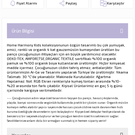
Fiyat Alarmı
Paylaş
Karşılaştır
Ürün Bilgisi
Home Harmony Kids koleksiyonunun özgün tasarımlı bu çok yumuşak,
emici, renkli ve organik 4 kat gauzemüslin kumaşından üretilen bu
panço çocuğunuzun ihtiyaçları için en büyük yardımcınız olacaktır.
OEKO-TEX, AMFORİ,TSE,ORGANIC TEXTILE
sertifikalı %100 organik
pamuk ve %100 organik boya kullanılarak üretilmiştir. Hiçbir kimyasal
madde içermez. Çocuğunuzun cildini tahriş etmez, antialerjiktir. Tüm
ürünlerimizin Ar-Ge ve Tasarımı yapılarak Türkiye’de üretilmiştir. Yıkama
Talimatı: 30 °C'de yıkanabilir. Makinede Kurutulabilir. Ağartma
Yapılamaz. Not: RGB Ekran renkleriyle kumaş tonları arasında %10-
%20 arasında ton farkı çıkabilir. Kişisel Ürünlerimiz en geç 5 iş günü
içerisinde kargoya verilmektedir.
--- Çocuğunuzun adını veya özel tasarımını taşıyan bu panço, havuz çıkışlarında,
plajda, banyo sonrasında ve günlük kullanımda pratik bir çözüm sunar. Organik müslin
kumaşın nefes alabilir yapısı sayesinde hassas çocuk cildine nazik davranırken hızlı
kuruma özelliğiyle de annelerin işini kolaylaştırır. Kişiye özel detaylar hediye olarak da
benzersiz bir seçenek oluşturur ve her çocuğun kendini özel hissetmesini sağlar.
Sevdiklerinize anlam dolu bir armağan sunmak için hemen sipariş verin!