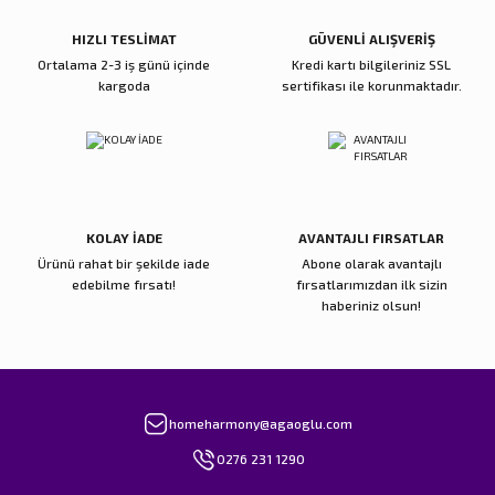
Bu ürüne benzer farklı alternatifler olmalı.
HIZLI TESLİMAT
GÜVENLİ ALIŞVERİŞ
Ortalama 2-3 iş günü içinde
Kredi kartı bilgileriniz SSL
kargoda
sertifikası ile korunmaktadır.
Gönder
KOLAY İADE
AVANTAJLI FIRSATLAR
Ürünü rahat bir şekilde iade
Abone olarak avantajlı
edebilme fırsatı!
fırsatlarımızdan ilk sizin
haberiniz olsun!
homeharmony@agaoglu.com
0276 231 1290