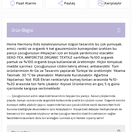
Fiyat Alarmı
Paylaş
Karşılaştır
Ürün Bilgisi
Home Harmony Kids koleksiyonunun özgün tasarımlı bu çok yumuşak,
emici, renkli ve organik 4 kat gauzemüslin kumaşından üretilen bu
panço çocuğunuzun ihtiyaçları için en büyük yardımcınız olacaktır.
OEKO-TEX, AMFORİ,TSE,ORGANIC TEXTILE
sertifikalı %100 organik
pamuk ve %100 organik boya kullanılarak üretilmiştir. Hiçbir kimyasal
madde içermez. Çocuğunuzun cildini tahriş etmez, antialerjiktir. Tüm
ürünlerimizin Ar-Ge ve Tasarımı yapılarak Türkiye’de üretilmiştir. Yıkama
Talimatı: 30 °C'de yıkanabilir. Makinede Kurutulabilir. Ağartma
Yapılamaz. Not: RGB Ekran renkleriyle kumaş tonları arasında %10-
%20 arasında ton farkı çıkabilir. Kişisel Ürünlerimiz en geç 5 iş günü
içerisinde kargoya verilmektedir.
--- Çocuğunuzun adını veya özel tasarımını taşıyan bu panço, havuz çıkışlarında,
plajda, banyo sonrasında ve günlük kullanımda pratik bir çözüm sunar. Organik müslin
kumaşın nefes alabilir yapısı sayesinde hassas çocuk cildine nazik davranırken hızlı
kuruma özelliğiyle de annelerin işini kolaylaştırır. Kişiye özel detaylar hediye olarak da
benzersiz bir seçenek oluşturur ve her çocuğun kendini özel hissetmesini sağlar.
Sevdiklerinize anlam dolu bir armağan sunmak için hemen sipariş verin!