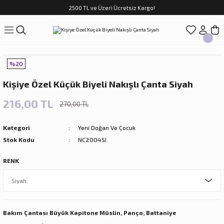
2500 TL ve Üzeri Ücretsiz Kargo!
Geri Dön
Geri Dön
Geri Dön
Geri Dön
Geri Dön
Geri Dön
Geri Dön
ASI
TFAK
N
CUK
%20
sim Takımları
Çocuk
Kişiye Özel Küçük Biyeli Nakışlı Çanta Siyah
im Takımları
ri
216,00 TL
270,00 TL
f Takımları
ilir Hediyeler
Kategori
Yeni Doğan Ve Çocuk
Stok Kodu
NC2004SI
RENK
rları
Bakım Çantası Büyük Kapitone Müslin, Panço, Battaniye