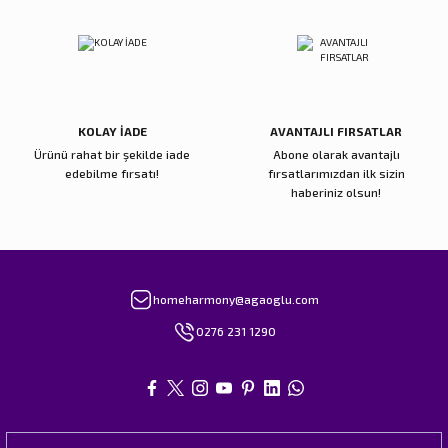
Gönder
KOLAY İADE
AVANTAJLI FIRSATLAR
Ürünü rahat bir şekilde iade
Abone olarak avantajlı
edebilme fırsatı!
fırsatlarımızdan ilk sizin
haberiniz olsun!
homeharmony@agaoglu.com
0276 231 1290