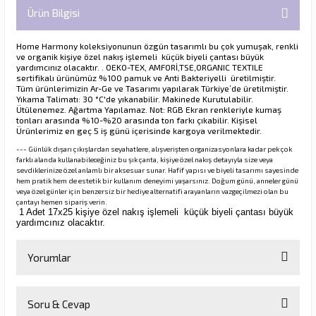
Ürün Bilgisi
Home Harmony koleksiyonunun özgün tasarımlı bu çok yumuşak, renkli
ve organik kişiye özel nakış işlemeli küçük biyeli çantası büyük
yardımcınız olacaktır. .
OEKO-TEX, AMFORİ,TSE,ORGANIC TEXTILE
sertifikalı ürünümüz %100 pamuk ve Anti Bakteriyelli
üretilmiştir.
Tüm
ürünlerimizin Ar-Ge ve Tasarımı yapılarak Türkiye’de üretilmiştir.
Yıkama Talimatı: 30 °C'de yıkanabilir. Makinede Kurutulabilir.
Ütülenemez. Ağartma Yapılamaz. Not: RGB Ekran renkleriyle kumaş
tonları arasında %10-%20 arasında ton farkı çıkabilir.
Kişisel
Ürünlerimiz en geç 5 iş günü içerisinde kargoya verilmektedir.
--- Günlük dışarı çıkışlardan seyahatlere, alışverişten organizasyonlara kadar pek çok
farklı alanda kullanabileceğiniz bu şık çanta, kişiye özel nakış detayıyla size veya
sevdiklerinize özel anlamlı bir aksesuar sunar. Hafif yapısı ve biyeli tasarımı sayesinde
hem pratik hem de estetik bir kullanım deneyimi yaşarsınız. Doğum günü, anneler günü
veya özel günler için benzersiz bir hediye alternatifi arayanların vazgeçilmezi olan bu
çantayı hemen sipariş verin.
1 Adet 17x25 kişiye özel nakış işlemeli küçük biyeli çantası büyük
yardımcınız olacaktır.
Yorumlar
Soru & Cevap
Bu ürüne ilk yorumu siz yapın!