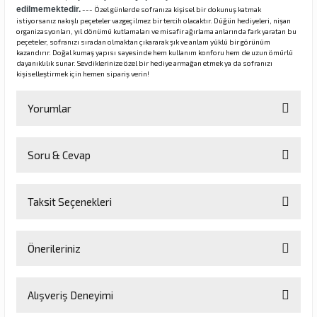
edilmemektedir.
--- Özel günlerde sofranıza kişisel bir dokunuş katmak
istiyorsanız nakışlı peçeteler vazgeçilmez bir tercih olacaktır. Düğün hediyeleri, nişan
organizasyonları, yıl dönümü kutlamaları ve misafir ağırlama anlarında fark yaratan bu
peçeteler, sofranızı sıradan olmaktan çıkararak şık ve anlam yüklü bir görünüm
kazandırır. Doğal kumaş yapısı sayesinde hem kullanım konforu hem de uzun ömürlü
dayanıklılık sunar. Sevdiklerinize özel bir hediye armağan etmek ya da sofranızı
kişiselleştirmek için hemen sipariş verin!
Yorumlar
Soru & Cevap
Bu ürüne ilk yorumu siz yapın!
Taksit Seçenekleri
Yorum Yaz
Ürün hakkında henüz soru sorulmamış.
Önerileriniz
Soru Sor
Bu ürünün fiyat bilgisi, resim, ürün açıklamalarında ve diğer
Alışveriş Deneyimi
konularda yetersiz gördüğünüz noktaları öneri formunu kullanarak
tarafımıza iletebilirsiniz.