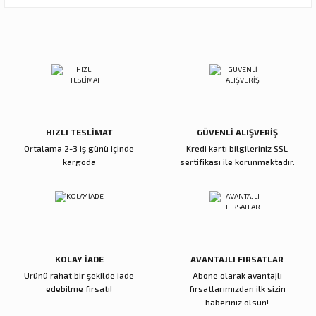
Görüş ve önerileriniz için teşekkür ederiz.
Sitemize ilk yorumu siz yapın!
Ürün resmi kalitesiz, bozuk veya görüntülenemiyor.
Ürün açıklamasında eksik bilgiler bulunuyor.
Deneyimini Paylaş
Ürün bilgilerinde hatalar bulunuyor.
Ürün fiyatı diğer sitelerden daha pahalı.
Bu ürüne benzer farklı alternatifler olmalı.
HIZLI TESLİMAT
GÜVENLİ ALIŞVERİŞ
Ortalama 2-3 iş günü içinde
Kredi kartı bilgileriniz SSL
kargoda
sertifikası ile korunmaktadır.
Gönder
KOLAY İADE
AVANTAJLI FIRSATLAR
Ürünü rahat bir şekilde iade
Abone olarak avantajlı
edebilme fırsatı!
fırsatlarımızdan ilk sizin
haberiniz olsun!