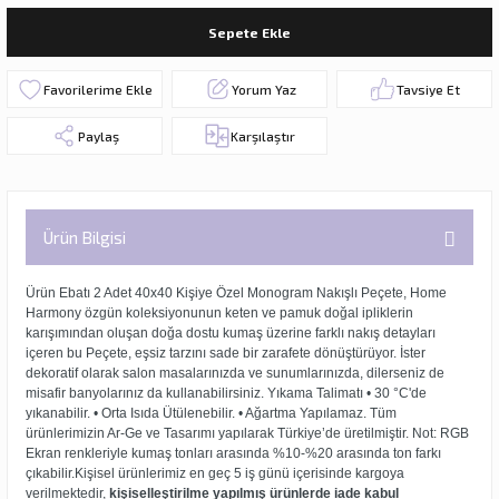
Sepete Ekle
Yorum Yaz
Tavsiye Et
Paylaş
Karşılaştır
Ürün Bilgisi
Ürün Ebatı 2 Adet 40x40 Kişiye Özel Monogram Nakışlı Peçete, Home
Harmony özgün koleksiyonunun keten ve pamuk doğal ipliklerin
karışımından oluşan doğa dostu kumaş üzerine farklı nakış detayları
içeren bu Peçete, eşsiz tarzını sade bir zarafete dönüştürüyor. İster
dekoratif olarak salon masalarınızda ve sunumlarınızda, dilerseniz de
misafir banyolarınız da kullanabilirsiniz. Yıkama Talimatı • 30 °C'de
yıkanabilir. • Orta Isıda Ütülenebilir. • Ağartma Yapılamaz. Tüm
ürünlerimizin Ar-Ge ve Tasarımı yapılarak Türkiye’de üretilmiştir. Not: RGB
Ekran renkleriyle kumaş tonları arasında %10-%20 arasında ton farkı
çıkabilir.Kişisel ürünlerimiz en geç 5 iş günü içerisinde kargoya
verilmektedir,
kişiselleştirilme yapılmış ürünlerde iade kabul