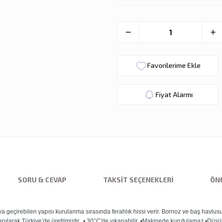
Fiyat Alarmı
SORU & CEVAP
TAKSIT SEÇENEKLERI
ÖNE
geçirebilen yapısı kurulanma sırasında ferahlık hissi verir. Bornoz ve baş havlus
larak Türkiye’de üretilmiştir.. • 30°C'de yıkanabilir. •Makinede kurutulamaz •Düşük