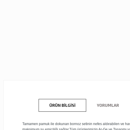
ÜRÜN BILGISI
YORUMLAR
Tamamen pamuk ile dokunan bornoz setinin nefes aldırabilen ve hava 
maksimum su emiciliği sağlar.Tüm ürünlerimizin Ar-Ge ve Tasarımı yapı