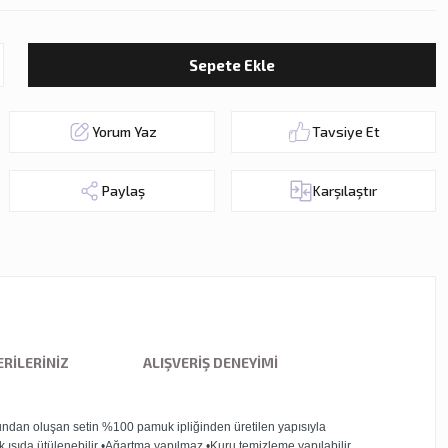
Sepete Ekle
Yorum Yaz
Tavsiye Et
Paylaş
Karşılaştır
RILERINIZ
ALIŞVERIŞ DENEYIMI
undan oluşan setin %100 pamuk ipliğinden üretilen yapısıyla
 ısıda ütülenebilir •Ağartma yapılmaz •Kuru temizleme yapılabilir.