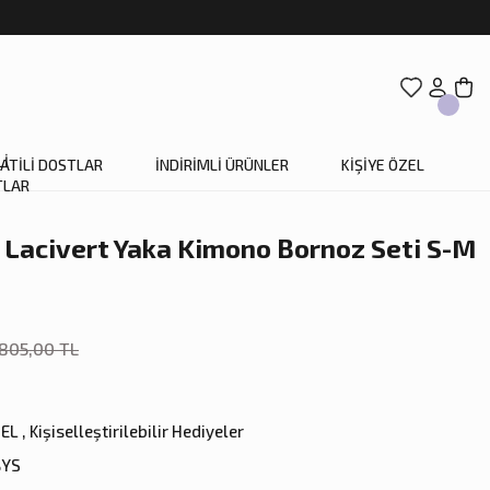
ATİLİ DOSTLAR
İNDİRİMLİ ÜRÜNLER
KİŞİYE ÖZEL
ı Lacivert Yaka Kimono Bornoz Seti S-M
.805,00 TL
ZEL
,
Kişiselleştirilebilir Hediyeler
BYS