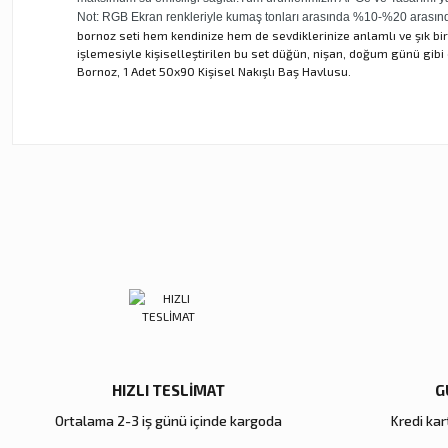
Not: RGB Ekran renkleriyle kumaş tonları arasında %10-%20 arasında t
bornoz seti hem kendinize hem de sevdiklerinize anlamlı ve şık bir 
işlemesiyle kişiselleştirilen bu set düğün, nişan, doğum günü gibi 
Bornoz, 1 Adet 50x90 Kişisel Nakışlı Baş Havlusu.
Bu ürünün fiyat bilgisi, resim, ürün açıklamalarında ve diğer ko
Görüş ve önerileriniz için teşekkür ederiz.
Ürün resmi kalitesiz, bozuk veya görüntülenemiyor.
Ürün açıklamasında eksik bilgiler bulunuyor.
Ürün bilgilerinde hatalar bulunuyor.
Ürün fiyatı diğer sitelerden daha pahalı.
Bu ürüne benzer farklı alternatifler olmalı.
HIZLI TESLİMAT
G
Ortalama 2-3 iş günü içinde kargoda
Kredi kart