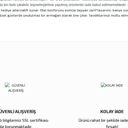
-
on farkı çıkabilir, kişiselleştirilme yapılmış ürünlerde iade kabul edilmemektedir.
hediye alternatifi sunar. Otel konforunu evinize taşıyan zarif tasarımı, banyo so
özel günlerde unutulmaz bir armağan olarak öne çıkar. Sevdiklerinizi mutlu etmek 
nularda yetersiz gördüğünüz noktaları öneri formunu kullanarak tarafımıza ilet
Ürün hakkında henüz soru sorulmamış.
Sitemize ilk yorumu siz yapın!
Bu ürüne ilk yorumu siz yapın!
Deneyimini Paylaş
Yorum Yaz
Soru Sor
ÜVENLİ ALIŞVERİŞ
KOLAY İADE
ı bilgileriniz SSL sertifikası
Ürünü rahat bir şekilde iad
Gönder
ile korunmaktadır.
fırsatı!