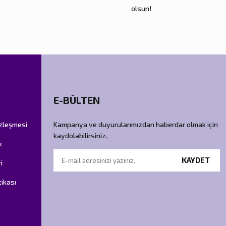
olsun!
E-BÜLTEN
özleşmesi
Kampanya ve duyurularımızdan haberdar olmak için
kaydolabilirsiniz.
k
KAYDET
i
tikası