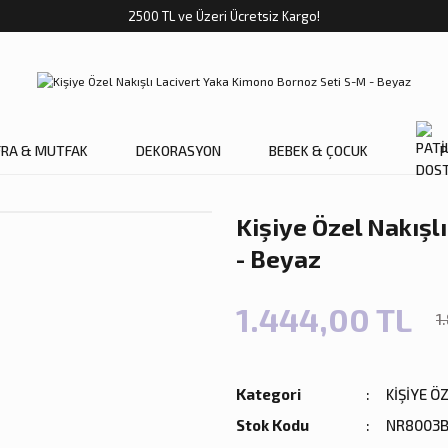
2500 TL ve Üzeri Ücretsiz Kargo!
FRA & MUTFAK
DEKORASYON
BEBEK & ÇOCUK
P
Kişiye Özel Nakışl
- Beyaz
1.444,00 TL
1
Kategori
KİŞİYE Ö
Stok Kodu
NR8003