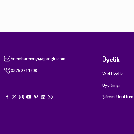
Üyelik
homeharmony@agaoglu.com
0276 231 1290
Yeni Üyelik
Üye Girişi
Şifremi Unuttum