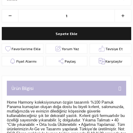
Sepete Ekle
Yorum Yaz
Tavsiye Et
Fiyat Alarmı
Paylaş
Karşılaştır
Ürün Bilgisi
Home Harmony koleksiyonunun özgün tasarımlı %100 Pamuk
Panama kumaştan oluşan doğa dostu bu biyeli kırlent,
salonunuzda,
mutfağınızda ve evinizin dilediğiniz köşesinde güvenle
kullanabileceğiniz şık bir dekoratif yastık. Kırlent gizli fermuarlıdır bu
özelliği sayesinde yıkanabilir. İç dolguludur.
Yıkama Talimatı • 40
°C'de yıkanabilir. • Orta Isıda Ütülenebilir. • Ağartma Yapılamaz. Tüm
ürünlerimizin Ar-Ge ve Tasarımı yapılarak Türkiye’de üretilmiştir. Not: