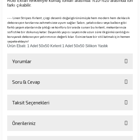
RGB Ekran renkleriyle kumaş tonları arasında %10-%20 arasında ton
farkı çıkabilir.
--- Linen Stripes Kırlent, çizgi desenli doğal görünümüyle hem modern hem de klasik
dekorasyon tarzlarına zahmetsizce uyum sağlar. Salon, yatak odası veya balkon gibi
farklı yaşam alanlarında şıklığı ve konforu bir arada sunan bu kırlent, mekanlarınıza
sofistike bir dokunuş katar. Dayanıklı yapısı sayesinde uzun süre ilk günkü canlılığını
koruyarak dekorasyon yatırımınızı değerli kılar. Evinize taze bir stil katmak için hemen
sepete ekleyin!
Ürün Ebatı: 1 Adet 50x50 Kırlent 1 Adet 50x50 Silikon Yastık
Yorumlar
Soru & Cevap
Bu ürüne ilk yorumu siz yapın!
Taksit Seçenekleri
Yorum Yaz
Ürün hakkında henüz soru sorulmamış.
Önerileriniz
Soru Sor
Bu ürünün fiyat bilgisi, resim, ürün açıklamalarında ve diğer