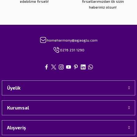
edebilme fırsatı!
fırsatlarımızdan ilk sizin
haberiniz olsun!
homeharmony@agaoglu.com
0276 231 1290
Üyelik
Kurumsal
Alışveriş