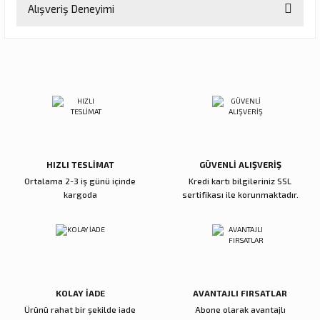
Alışveriş Deneyimi
konularda yetersiz gördüğünüz noktaları öneri formunu kullanarak
tarafımıza iletebilirsiniz.
Görüş ve önerileriniz için teşekkür ederiz.
Sitemize ilk yorumu siz yapın!
Ürün resmi kalitesiz, bozuk veya görüntülenemiyor.
Ürün açıklamasında eksik bilgiler bulunuyor.
Deneyimini Paylaş
Ürün bilgilerinde hatalar bulunuyor.
Ürün fiyatı diğer sitelerden daha pahalı.
Bu ürüne benzer farklı alternatifler olmalı.
HIZLI TESLİMAT
GÜVENLİ ALIŞVERİŞ
Ortalama 2-3 iş günü içinde
Kredi kartı bilgileriniz SSL
kargoda
sertifikası ile korunmaktadır.
Gönder
KOLAY İADE
AVANTAJLI FIRSATLAR
Ürünü rahat bir şekilde iade
Abone olarak avantajlı