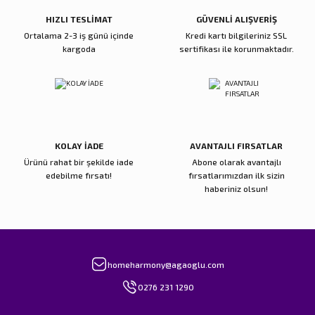
Bu ürüne benzer farklı alternatifler olmalı.
HIZLI TESLİMAT
GÜVENLİ ALIŞVERİŞ
Ortalama 2-3 iş günü içinde
Kredi kartı bilgileriniz SSL
kargoda
sertifikası ile korunmaktadır.
Gönder
KOLAY İADE
AVANTAJLI FIRSATLAR
Ürünü rahat bir şekilde iade
Abone olarak avantajlı
edebilme fırsatı!
fırsatlarımızdan ilk sizin
haberiniz olsun!
homeharmony@agaoglu.com
0276 231 1290