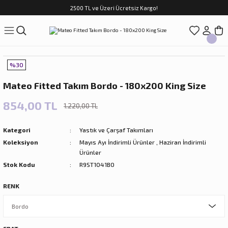
2500 TL ve Üzeri Ücretsiz Kargo!
Geri Dön
Geri Dön
Geri Dön
Geri Dön
Geri Dön
Geri Dön
Geri Dön
ASI
TFAK
N
CUK
%30
sim Takımları
Çocuk
Mateo Fitted Takım Bordo - 180x200 King Size
im Takımları
ri
854,00 TL
1.220,00 TL
f Takımları
ilir Hediyeler
Kategori
Yastık ve Çarşaf Takımları
Koleksiyon
Mayıs Ayı İndirimli Ürünler
,
Haziran İndirimli
Ürünler
Stok Kodu
R9ST1041BO
RENK
rları