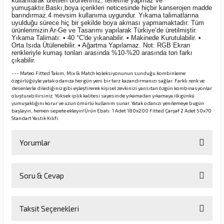
kullanılarak üretilen ürünlerimiz, terletme yapmaz ve
yumuşaktır.Baskı,boya içerikleri neticesinde hiçbir kanserojen madde
barındırmaz.4 mevsim kullanıma uygundur. Yıkama talimatlarına
uyulduğu sürece hiç bir şekilde boya akması yapmamaktadır. Tüm
ürünlerimizin Ar-Ge ve Tasarımı yapılarak Türkiye’de üretilmiştir.
Yıkama Talimatı: • 40 °C'de yıkanabilir. • Makinede Kurutulabilir. •
Orta Isıda Ütülenebilir. • Ağartma Yapılamaz. Not: RGB Ekran
renkleriyle kumaş tonları arasında %10-%20 arasında ton farkı
çıkabilir.
--- Mateo Fitted Takım, Mix & Match koleksiyonunun sunduğu kombinleme
özgürlüğüyle yatak odanıza her gün yeni bir tarz kazandırmanızı sağlar. Farklı renk ve
desenlerle dilediğiniz gibi eşleştirerek kişisel zevkinizi yansıtan özgün kombinasyonlar
oluşturabilirsiniz. Yüksek iplik kalitesi sayesinde yıkamadan yıkamaya ilk günkü
yumuşaklığını korur ve uzun ömürlü kullanım sunar. Yatak odanızı yenilemeye bugün
başlayın, hemen sepete ekleyin!Ürün Ebatı: 1 Adet 180x200 Fitted Çarşaf 2 Adet 50x70
Standart Yastık Kılıfı.
Yorumlar
Soru & Cevap
Bu ürüne ilk yorumu siz yapın!
Taksit Seçenekleri
Yorum Yaz
Ürün hakkında henüz soru sorulmamış.