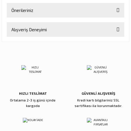
Önerileriniz
Soru Sor
Bu ürünün fiyat bilgisi, resim, ürün açıklamalarında ve diğer
Alışveriş Deneyimi
konularda yetersiz gördüğünüz noktaları öneri formunu kullanarak
tarafımıza iletebilirsiniz.
Görüş ve önerileriniz için teşekkür ederiz.
Sitemize ilk yorumu siz yapın!
Ürün resmi kalitesiz, bozuk veya görüntülenemiyor.
Ürün açıklamasında eksik bilgiler bulunuyor.
Deneyimini Paylaş
Ürün bilgilerinde hatalar bulunuyor.
Ürün fiyatı diğer sitelerden daha pahalı.
Bu ürüne benzer farklı alternatifler olmalı.
HIZLI TESLİMAT
GÜVENLİ ALIŞVERİŞ
Ortalama 2-3 iş günü içinde
Kredi kartı bilgileriniz SSL
kargoda
sertifikası ile korunmaktadır.
Gönder