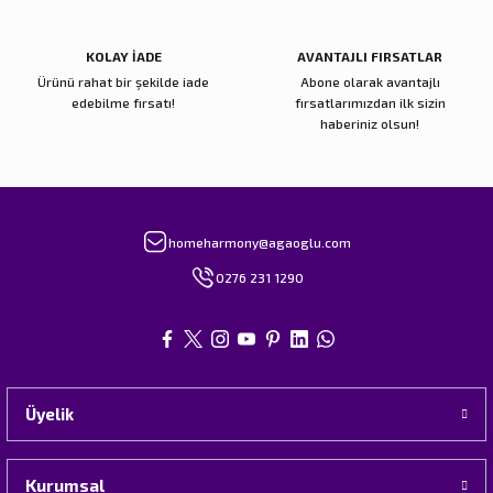
KOLAY İADE
AVANTAJLI FIRSATLAR
Ürünü rahat bir şekilde iade
Abone olarak avantajlı
edebilme fırsatı!
fırsatlarımızdan ilk sizin
haberiniz olsun!
homeharmony@agaoglu.com
0276 231 1290
Üyelik
Kurumsal