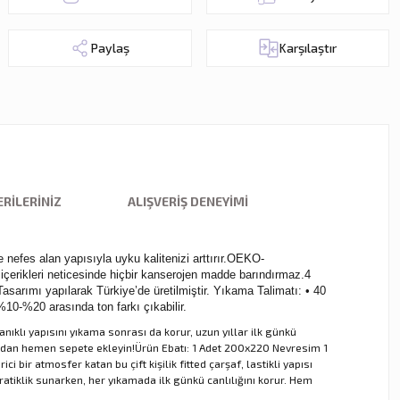
Paylaş
Karşılaştır
RILERINIZ
ALIŞVERIŞ DENEYIMI
 nefes alan yapısıyla uyku kalitenizi arttırır.OEKO-
rikleri neticesinde hiçbir kanserojen madde barındırmaz.4
arımı yapılarak Türkiye’de üretilmiştir. Yıkama Talimatı: • 40
%10-%20 arasında ton farkı çıkabilir.
nıklı yapısını yıkama sonrası da korur, uzun yıllar ilk günkü
kaçırmadan hemen sepete ekleyin!Ürün Ebatı: 1 Adet 200x220 Nevresim 1
i bir atmosfer katan bu çift kişilik fitted çarşaf, lastikli yapısı
tiklik sunarken, her yıkamada ilk günkü canlılığını korur. Hem