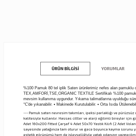
ÜRÜN BILGISI
YORUMLAR
%100 Pamuk 80 tel iplik Saten ürünlerimiz nefes alan pamuklu dok
TEX,AMFORİ,TSE,ORGANIC TEXTILE Sertifikalı %100 pamuk kullan
mevsim kullanıma uygundur. Yıkama talimatlarına uyulduğu sürec
°C'de yıkanabilir. • Makinede Kurutulabilir. • Orta Isıda Ütülen
--- Pamuk saten nevresim takımları, ipeksi parlaklığı ve pürüzsüz d
kalitesiyle kullanılır. Hassas ciltler ve alerji eğilimli bireyler iç
Adet 160x200 Fitted Çarşaf 4 Adet 50x70 Yastık Kılıfı (2 Adet Volanlı 
sayesinde yatağınıza tam oturur ve gece boyunca kayma sorunu yaşa
estetik görünümü hem de işlevselliğiyle yatak odanızın vazgeçilm