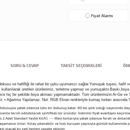
Fiyat Alarmı
SORU & CEVAP
TAKSIT SEÇENEKLERI
ÖNE
usu ve hafifliği ile rahat bir uyku uyumanızı sağlar.Yumuşak tuşesi, hafif ve
ılarak üretilen ürünlerimiz, terletme yapmaz ve yumuşaktır.Baskı,boya içe
e hiç bir şekilde boya akması yapmamaktadır. Tüm ürünlerimizin Ar-Ge ve Tas
ebilir. • Ağartma Yapılamaz. Not: RGB Ekran renkleriyle kumaş tonları arasında 
okusuyla yatak odanıza lüks bir dokunuş katar. 80 tel iplik sıklığı sayesinde daya
in güvenle tercih edilebilecek sertifikalı bir üründür. İndirimli fiyat avantajını 
2 Adet Standart Yastık Kılıfı). --- Mavi tonlarıyla yatak odanıza ferah ve dinlendiric
manızı önler. Kolay yıkanabilir ve hızlı kuruyan yapısıyla günlük kullanımda pra
ezi olacak bu seti hemen sepete ekleyin.