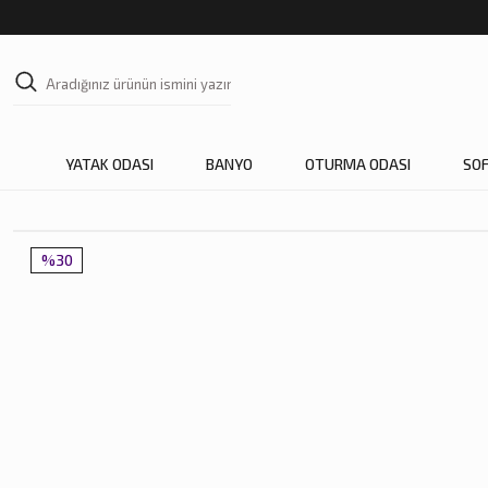
YATAK ODASI
BANYO
OTURMA ODASI
SO
%30