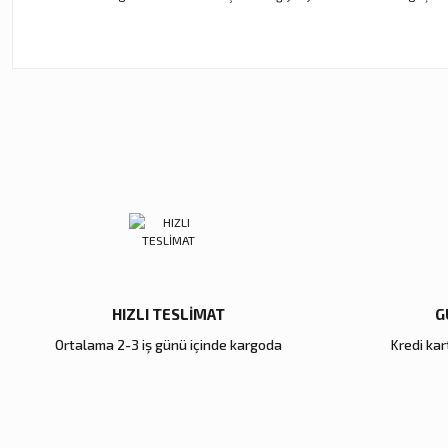
Bu ürünün fiyat bilgisi, resim, ürün açıklamalarında ve diğer ko
Görüş ve önerileriniz için teşekkür ederiz.
Ürün resmi kalitesiz, bozuk veya görüntülenemiyor.
Ürün açıklamasında eksik bilgiler bulunuyor.
Ürün bilgilerinde hatalar bulunuyor.
Ürün fiyatı diğer sitelerden daha pahalı.
Bu ürüne benzer farklı alternatifler olmalı.
HIZLI TESLİMAT
G
Ortalama 2-3 iş günü içinde kargoda
Kredi kart