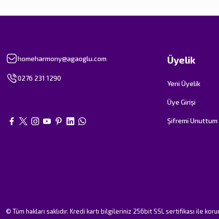
Üyelik
homeharmony@agaoglu.com
0276 231 1290
Yeni Üyelik
Üye Girişi
Şifremi Unuttum
© Tüm hakları saklıdır. Kredi kartı bilgileriniz 256bit SSL sertifikası ile kor