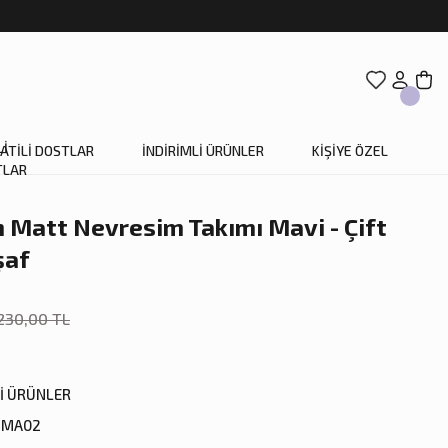
ATİLİ DOSTLAR
İNDİRİMLİ ÜRÜNLER
KİŞİYE ÖZEL
Matt Nevresim Takımı Mavi - Çift
şaf
230,00 TL
Lİ ÜRÜNLER
8MA02