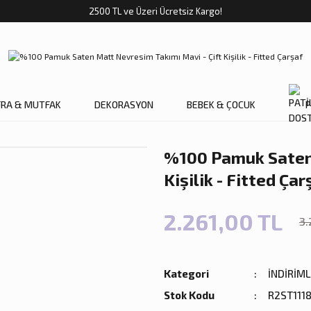
2500 TL ve Üzeri Ücretsiz Kargo!
FRA & MUTFAK
DEKORASYON
BEBEK & ÇOCUK
P
%100 Pamuk Saten 
Kişilik - Fitted Çar
2.261,00 TL
3.
Kategori
İNDİRİM
Stok Kodu
R2ST111