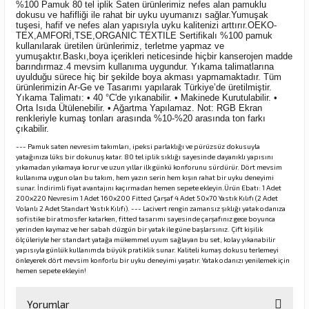
%100 Pamuk 80 tel iplik Saten ürünlerimiz nefes alan pamuklu
dokusu ve hafifliği ile rahat bir uyku uyumanızı sağlar.Yumuşak
tuşesi, hafif ve nefes alan yapısıyla uyku kalitenizi arttırır.OEKO-
TEX,AMFORİ,TSE,ORGANIC TEXTILE Sertifikalı %100 pamuk
kullanılarak üretilen ürünlerimiz, terletme yapmaz ve
yumuşaktır.Baskı,boya içerikleri neticesinde hiçbir kanserojen madde
barındırmaz.4 mevsim kullanıma uygundur. Yıkama talimatlarına
uyulduğu sürece hiç bir şekilde boya akması yapmamaktadır. Tüm
ürünlerimizin Ar-Ge ve Tasarımı yapılarak Türkiye’de üretilmiştir.
Yıkama Talimatı: • 40 °C'de yıkanabilir. • Makinede Kurutulabilir. •
Orta Isıda Ütülenebilir. • Ağartma Yapılamaz. Not: RGB Ekran
renkleriyle kumaş tonları arasında %10-%20 arasında ton farkı
çıkabilir.
--- Pamuk saten nevresim takımları, ipeksi parlaklığı ve pürüzsüz dokusuyla
yatağınıza lüks bir dokunuş katar. 80 tel iplik sıklığı sayesinde dayanıklı yapısını
yıkamadan yıkamaya korur ve uzun yıllar ilk günkü konforunu sürdürür. Dört mevsim
kullanıma uygun olan bu takım, hem yazın serin hem kışın rahat bir uyku deneyimi
sunar. İndirimli fiyat avantajını kaçırmadan hemen sepete ekleyin.Ürün Ebatı: 1 Adet
200x220 Nevresim 1 Adet 160x200 Fitted Çarşaf 4 Adet 50x70 Yastık Kılıfı (2 Adet
Volanlı 2 Adet Standart Yastık Kılıfı). --- Lacivert rengin zamansız şıklığı yatak odanıza
sofistike bir atmosfer katarken, fitted tasarımı sayesinde çarşafınız gece boyunca
yerinden kaymaz ve her sabah düzgün bir yatak ile güne başlarsınız. Çift kişilik
ölçüleriyle her standart yatağa mükemmel uyum sağlayan bu set, kolay yıkanabilir
yapısıyla günlük kullanımda büyük pratiklik sunar. Kaliteli kumaş dokusu terlemeyi
önleyerek dört mevsim konforlu bir uyku deneyimi yaşatır. Yatak odanızı yenilemek için
hemen sepete ekleyin!
Yorumlar