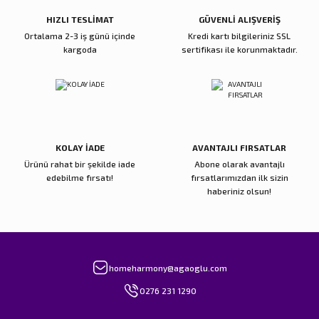
Bu ürüne benzer farklı alternatifler olmalı.
HIZLI TESLİMAT
GÜVENLİ ALIŞVERİŞ
Ortalama 2-3 iş günü içinde
Kredi kartı bilgileriniz SSL
kargoda
sertifikası ile korunmaktadır.
Gönder
KOLAY İADE
AVANTAJLI FIRSATLAR
Ürünü rahat bir şekilde iade
Abone olarak avantajlı
edebilme fırsatı!
fırsatlarımızdan ilk sizin
haberiniz olsun!
homeharmony@agaoglu.com
0276 231 1290