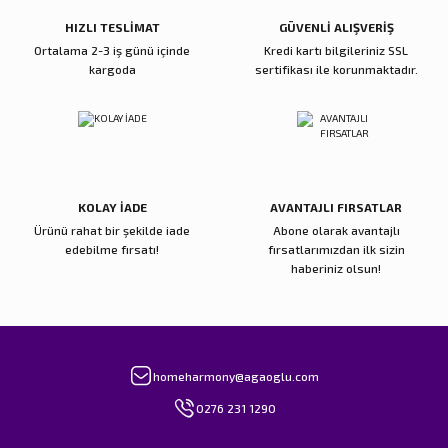
Bu ürüne benzer farklı alternatifler olmalı.
HIZLI TESLİMAT
GÜVENLİ ALIŞVERİŞ
Ortalama 2-3 iş günü içinde
Kredi kartı bilgileriniz SSL
kargoda
sertifikası ile korunmaktadır.
Gönder
KOLAY İADE
AVANTAJLI FIRSATLAR
Ürünü rahat bir şekilde iade
Abone olarak avantajlı
edebilme fırsatı!
fırsatlarımızdan ilk sizin
haberiniz olsun!
homeharmony@agaoglu.com
0276 231 1290