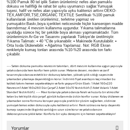
%100 Pamuk 80 tel iplik Saten ürünlerimiz nefes alan pamuklu
dokusu ve hafifliği ile rahat bir uyku uyumanızı sağlar.Yumuşak
tuşesi, hafif ve nefes alan yapısıyla uyku kalitenizi arttırır.OEKO-
TEX,AMFORİ,TSE,ORGANIC TEXTILE Sertifikalı %100 pamuk
kullanılarak üretilen ürünlerimiz, terletme yapmaz ve
yumuşaktır.Baskı,boya içerikleri neticesinde hiçbir kanserojen madde
barındırmaz.4 mevsim kullanıma uygundur. Yıkama talimatlarına
uyulduğu sürece hiç bir şekilde boya akması yapmamaktadır. Tüm
ürünlerimizin Ar-Ge ve Tasarımı yapılarak Türkiye’de üretilmiştir.
Yıkama Talimatı: • 40 °C'de yıkanabilir. • Makinede Kurutulabilir. •
Orta Isıda Ütülenebilir. • Ağartma Yapılamaz. Not: RGB Ekran
renkleriyle kumaş tonları arasında %10-%20 arasında ton farkı
çıkabilir.
--- Saten dokuma pamuklu nevresim takımları, dört mevsim kullanıma uygun yapısıyla
yatak odanızda hem konfor hem şıklık sunar. Melanie deseni, modern ve zarif
tasarımıyla odanıza estetik bir dokunuş katarken, yüksek iplik sıklığı sayesinde
yıkamadan yıkamaya dayanıklılığını korur. İndirimli fiyat avantajını kaçırmadan bu
kaliteli takımı hemen sepete ekleyin ve farkı yaşayın!Ürün Ebatı: 1 Adet 160x220
Nevresim1 Adet 160x260 Düz Çarşaf 2 Adet 50x70 Yastık Kılıfı (1 Adet Volanlı 1 Adet
Standart Yastık Kılıfı). --- Mavi tonlarıyla yatak odanıza ferah ve huzurlu bir atmosfer
katan bu tek kişilik düz çarşaf, günlük kullanımda üstün konfor sunar. Kolay ütülenen ve
yıkamadan sonra formunu koruyan yapısıyla pratik bir çözüm sağlarken, cildinize
yumuşak temas eden dokusuyla uyku kalitenizi artırır. Renk solmasına karşı dayanıklı
kumaşı sayesinde ilk günkü canlılığını uzun süre korur ve yatak odanızın
dekorasyonuna şıklık katar. Konforlu bir uyku deneyimi için hemen sepete ekleyin!
Yorumlar