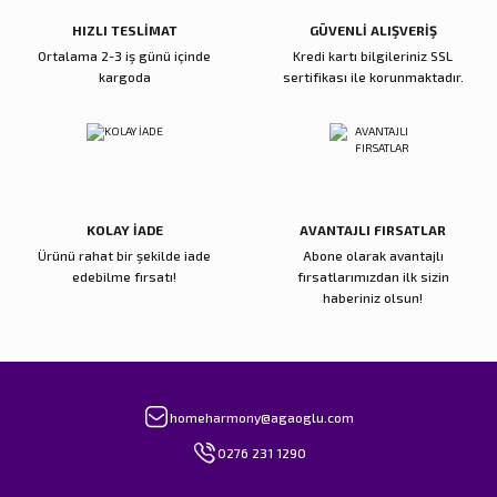
Bu ürüne benzer farklı alternatifler olmalı.
HIZLI TESLİMAT
GÜVENLİ ALIŞVERİŞ
Ortalama 2-3 iş günü içinde
Kredi kartı bilgileriniz SSL
kargoda
sertifikası ile korunmaktadır.
Gönder
KOLAY İADE
AVANTAJLI FIRSATLAR
Ürünü rahat bir şekilde iade
Abone olarak avantajlı
edebilme fırsatı!
fırsatlarımızdan ilk sizin
haberiniz olsun!
homeharmony@agaoglu.com
0276 231 1290