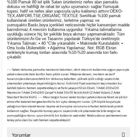
%100 Pamuk 80 tel iplik Saten ürünlerimiz nefes alan pamuklu
dokusu ve hafifliği ile rahat bir uyku uyumanızı sağlar.Yumuşak
tuşesi, hafif ve nefes alan yapısıyla uyku kalitenizi arttırır.OEKO-
TEX,AMFORİ,TSE,ORGANIC TEXTILE Sertifikalı %100 pamuk
kullanılarak üretilen ürünlerimiz, terletme yapmaz ve
yumuşaktır.Baskı,boya içerikleri neticesinde hiçbir kanserojen madde
barındırmaz.4 mevsim kullanıma uygundur. Yıkama talimatlarına
uyulduğu sürece hiç bir şekilde boya akması yapmamaktadır. Tüm
ürünlerimizin Ar-Ge ve Tasarımı yapılarak Türkiye’de üretilmiştir.
Yıkama Talimatı: • 40 °C'de yıkanabilir. • Makinede Kurutulabilir. •
Orta Isıda Ütülenebilir. • Ağartma Yapılamaz. Not: RGB Ekran
renkleriyle kumaş tonları arasında %10-%20 arasında ton farkı
çıkabilir.
--- Saten dokuma pamuklu nevresim takımları, dört mevsim kullanıma uygun yapısıyla
yatak odanızda hem konfor hem şıklık sunar. Melanie deseni, modern ve zarif
tasarımıyla odanıza estetik bir dokunuş katarken, yüksek iplik sıklığı sayesinde
yıkamadan yıkamaya dayanıklılığını korur. İndirimli fiyat avantajını kaçırmadan bu
kaliteli takımı hemen sepete ekleyin ve farkı yaşayın!Ürün Ebatı: 1 Adet 200x220
Nevresim 1 Adet 240x260 Çarşaf 4 Adet 50x70 Yastık Kılıfı (2 Adet Volanlı 2 Adet
Standart Yastık Kılıfı). --- Mavi rengin huzur veren tonları yatak odanıza ferah ve şık bir
atmosfer katarak her gece konforlu bir uyku deneyimi sunar. Çift kişilik boyutuyla
yatağınızı tam olarak kavrar, kayma ve buruşma sorununu ortadan kaldırarak pratik
kullanım sağlar. Dayanıklı kumaş yapısı sayesinde sık yıkamalarda bile rengini ve
yumuşaklığını korur, uzun ömürlü bir kullanım vaat eder. Yatak odanızı yenilemenin en
kolay yolu olan bu seti hemen sepete ekleyin!
Yorumlar