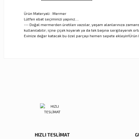
Ürün Materyali : Mermer
Lütfen ebat seçiminizi yapınız....
--- Doğal mermerden üretilen vazolar, yaşam alanlarınıza zamansız 
kullanılabilir; içine çiçek koyarak ya da tek başına sergileyerek 
Evinize değer katacak bu özel parçayı hemen sepete ekleyin!Ürün M
Bu ürünün fiyat bilgisi, resim, ürün açıklamalarında ve diğer ko
Görüş ve önerileriniz için teşekkür ederiz.
Ürün resmi kalitesiz, bozuk veya görüntülenemiyor.
Ürün açıklamasında eksik bilgiler bulunuyor.
Ürün bilgilerinde hatalar bulunuyor.
Ürün fiyatı diğer sitelerden daha pahalı.
Bu ürüne benzer farklı alternatifler olmalı.
HIZLI TESLİMAT
G