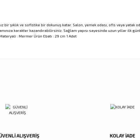
bir şıklık ve sofistike bir dokunuş katar. Salon, yemek odası, ofis veya yatak o
ortamınıza karakter kazandırabilirsiniz. Sağlam yapısı sayesinde uzun yıllar ilk
ateryali : Mermer Ürün Ebatı : 29 cm 1 Adet
nularda yetersiz gördüğünüz noktaları öneri formunu kullanarak tarafımıza ilet
Ürün hakkında henüz soru sorulmamış.
Sitemize ilk yorumu siz yapın!
Bu ürüne ilk yorumu siz yapın!
Deneyimini Paylaş
Yorum Yaz
Soru Sor
ÜVENLİ ALIŞVERİŞ
KOLAY İADE