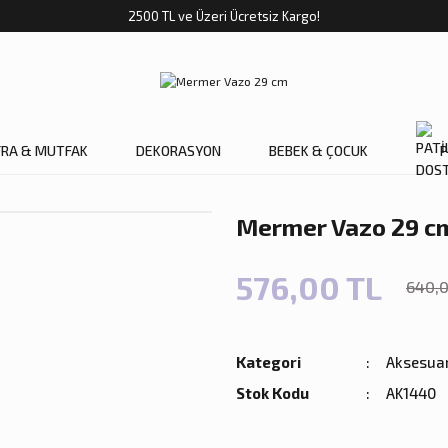
2500 TL ve Üzeri Ücretsiz Kargo!
FRA & MUTFAK
DEKORASYON
BEBEK & ÇOCUK
P
Mermer Vazo 29 c
576,00 TL
640,0
Kategori
Aksesua
Stok Kodu
AK1440