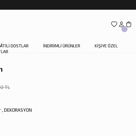
ATİLİ DOSTLAR
İNDİRİMLİ ÜRÜNLER
KİŞİYE ÖZEL
m
0 TL
r
,
DEKORASYON