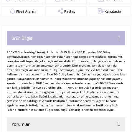
Fiyat Alarmı
Paylaş
Karşılaştır
Ürün Bilgisi
200x220cm özel örgü tekniği kullanılan %55 Akrilik %35 Polyester %10 Diğer
battaniyelerimiz, hem gözünüze hem ruhunuza hitap edecek, çift taraflı şık görünümü
ve ekstra soft tuşesi ile çok amaçlı kullanılabilir. Oturma odanızda, yatak odanızda renk
uyumlu takımlarınızı tamamlayacak bir üründür. Dört mevsim, hem dekor hem de
örtünme amaçlı kullanabilirsiniz. Örgü battaniyenin yumuşacık ve hafif dokusunu her
kullanımda hissedeceksiniz •Elde 30ºC de yıkanabilir. •Çamaşır suyu, beyazlatıcı ve leke
çıkarıcı kimyasallar kullanmayınız. •Kuru temizleme, ütüleme yapmayınız, düz yayarak
kurutabilirsiniz.Not: RGB Ekran renkleriyle kumaş tonları arasında %10-%20 arasında
ton farkı çıkabilir, Türkiye’de üretilmiştir. --- Koyu gri tonuyla her türlü dekorasyon
stiline zahmetsizce uyum sağlayan bu örgü battaniye, koltuk şalı olarak salonunuza
sofistike bir hava katar. Soğuk kış akşamlarında sıcacık bir kucaklama sunarken, yaz
gecelerinde de hafifliği sayesinde konforlu bir örtünme deneyimi yaşatır. Misafir
ağırlamalarında koltuğunuzun üzerine serili bırakarak mekanınıza butik otel şıklığı
kazandırabilirsiniz. Evinize bu şık dokunuşu katmak için hemen sepete ekleyin!
Yorumlar