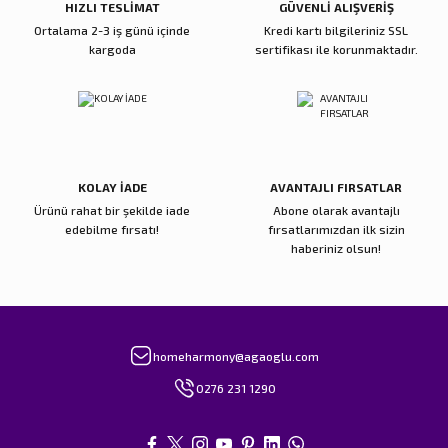
HIZLI TESLİMAT
GÜVENLİ ALIŞVERİŞ
Ortalama 2-3 iş günü içinde
Kredi kartı bilgileriniz SSL
kargoda
sertifikası ile korunmaktadır.
Gönder
KOLAY İADE
AVANTAJLI FIRSATLAR
Ürünü rahat bir şekilde iade
Abone olarak avantajlı
edebilme fırsatı!
fırsatlarımızdan ilk sizin
haberiniz olsun!
homeharmony@agaoglu.com
0276 231 1290