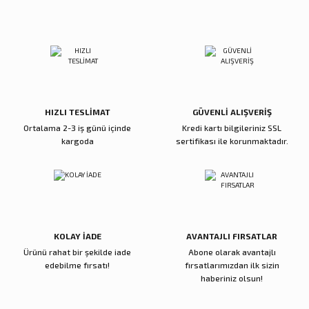
Sitemize ilk yorumu siz yapın!
Ürün resmi kalitesiz, bozuk veya görüntülenemiyor.
Ürün açıklamasında eksik bilgiler bulunuyor.
Deneyimini Paylaş
Ürün bilgilerinde hatalar bulunuyor.
Ürün fiyatı diğer sitelerden daha pahalı.
Bu ürüne benzer farklı alternatifler olmalı.
HIZLI TESLİMAT
GÜVENLİ ALIŞVERİŞ
Ortalama 2-3 iş günü içinde
Kredi kartı bilgileriniz SSL
kargoda
sertifikası ile korunmaktadır.
Gönder
KOLAY İADE
AVANTAJLI FIRSATLAR
Ürünü rahat bir şekilde iade
Abone olarak avantajlı
edebilme fırsatı!
fırsatlarımızdan ilk sizin
haberiniz olsun!