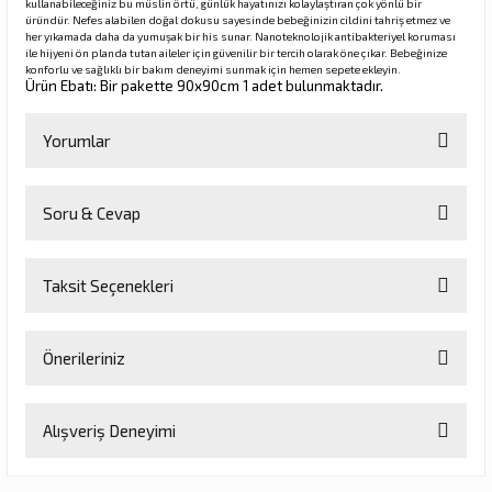
kullanabileceğiniz bu müslin örtü, günlük hayatınızı kolaylaştıran çok yönlü bir
üründür. Nefes alabilen doğal dokusu sayesinde bebeğinizin cildini tahriş etmez ve
her yıkamada daha da yumuşak bir his sunar. Nanoteknolojik antibakteriyel koruması
ile hijyeni ön planda tutan aileler için güvenilir bir tercih olarak öne çıkar. Bebeğinize
konforlu ve sağlıklı bir bakım deneyimi sunmak için hemen sepete ekleyin.
Ürün Ebatı: Bir pakette 90x90cm 1 adet bulunmaktadır.
Yorumlar
Soru & Cevap
Bu ürüne ilk yorumu siz yapın!
Taksit Seçenekleri
Yorum Yaz
Ürün hakkında henüz soru sorulmamış.
Önerileriniz
Soru Sor
Bu ürünün fiyat bilgisi, resim, ürün açıklamalarında ve diğer
Alışveriş Deneyimi
konularda yetersiz gördüğünüz noktaları öneri formunu kullanarak
tarafımıza iletebilirsiniz.
Görüş ve önerileriniz için teşekkür ederiz.