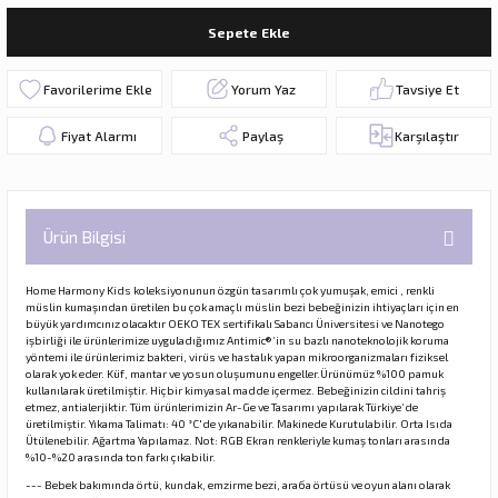
Sepete Ekle
Yorum Yaz
Tavsiye Et
Fiyat Alarmı
Paylaş
Karşılaştır
Ürün Bilgisi
Home Harmony Kids koleksiyonunun özgün tasarımlı çok yumuşak, emici , renkli
müslin kumaşından üretilen bu çok amaçlı müslin bezi bebeğinizin ihtiyaçları için en
büyük yardımcınız olacaktır OEKO TEX sertifikalı Sabancı Üniversitesi ve Nanotego
işbirliği ile ürünlerimize uyguladığımız Antimic®️’in su bazlı nanoteknolojik koruma
yöntemi ile ürünlerimiz bakteri, virüs ve hastalık yapan mikroorganizmaları fiziksel
olarak yok eder. Küf, mantar ve yosun oluşumunu engeller.Ürünümüz %100 pamuk
kullanılarak üretilmiştir. Hiçbir kimyasal madde içermez. Bebeğinizin cildini tahriş
etmez, antialerjiktir. Tüm ürünlerimizin Ar-Ge ve Tasarımı yapılarak Türkiye’de
üretilmiştir. Yıkama Talimatı: 40 °C'de yıkanabilir. Makinede Kurutulabilir. Orta Isıda
Ütülenebilir. Ağartma Yapılamaz. Not: RGB Ekran renkleriyle kumaş tonları arasında
%10-%20 arasında ton farkı çıkabilir.
--- Bebek bakımında örtü, kundak, emzirme bezi, araба örtüsü ve oyun alanı olarak