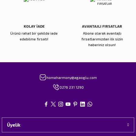
Gönder
KOLAY İADE
AVANTAJLI FIRSATLAR
Ürünü rahat bir şekilde iade
Abone olarak avantajlı
edebilme fırsatı!
fırsatlarımızdan ilk sizin
haberiniz olsun!
homeharmony@agaoglu.com
0276 231 1290
Üyelik