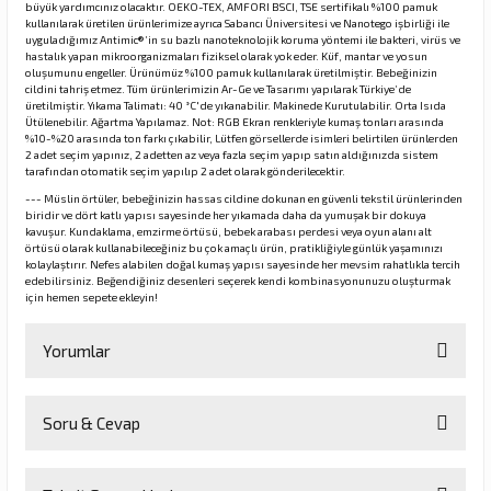
büyük yardımcınız olacaktır. OEKO-TEX, AMFORI BSCI, TSE sertifikalı %100 pamuk
kullanılarak üretilen ürünlerimize ayrıca Sabancı Üniversitesi ve Nanotego işbirliği ile
uyguladığımız Antimic®️’in su bazlı nanoteknolojik koruma yöntemi ile bakteri, virüs ve
hastalık yapan mikroorganizmaları fiziksel olarak yok eder. Küf, mantar ve yosun
oluşumunu engeller. Ürünümüz %100 pamuk kullanılarak üretilmiştir. Bebeğinizin
cildini tahriş etmez. Tüm ürünlerimizin Ar-Ge ve Tasarımı yapılarak Türkiye’de
üretilmiştir. Yıkama Talimatı: 40 °C'de yıkanabilir. Makinede Kurutulabilir. Orta Isıda
Ütülenebilir. Ağartma Yapılamaz. Not: RGB Ekran renkleriyle kumaş tonları arasında
%10-%20 arasında ton farkı çıkabilir, Lütfen görsellerde isimleri belirtilen ürünlerden
2 adet seçim yapınız, 2 adetten az veya fazla seçim yapıp satın aldığınızda sistem
tarafından otomatik seçim yapılıp 2 adet olarak gönderilecektir.
--- Müslin örtüler, bebeğinizin hassas cildine dokunan en güvenli tekstil ürünlerinden
biridir ve dört katlı yapısı sayesinde her yıkamada daha da yumuşak bir dokuya
kavuşur. Kundaklama, emzirme örtüsü, bebek arabası perdesi veya oyun alanı alt
örtüsü olarak kullanabileceğiniz bu çok amaçlı ürün, pratikliğiyle günlük yaşamınızı
kolaylaştırır. Nefes alabilen doğal kumaş yapısı sayesinde her mevsim rahatlıkla tercih
edebilirsiniz. Beğendiğiniz desenleri seçerek kendi kombinasyonunuzu oluşturmak
için hemen sepete ekleyin!
Yorumlar
Soru & Cevap
Bu ürüne ilk yorumu siz yapın!