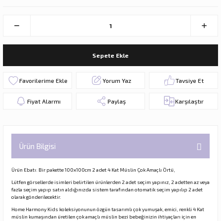
Sepete Ekle
Yorum Yaz
Tavsiye Et
Fiyat Alarmı
Paylaş
Karşılaştır
Ürün Bilgisi
Ürün Ebatı: Bir pakette 100x100cm 2 adet 4 Kat Müslin Çok Amaçlı Örtü,
Lütfen görsellerde isimleri belirtilen ürünlerden 2 adet seçim yapınız, 2 adetten az veya
fazla seçim yapıp satın aldığınızda sistem tarafından otomatik seçim yapılıp 2 adet
olarak gönderilecektir.
Home Harmony Kids koleksiyonunun özgün tasarımlı çok yumuşak, emici, renkli 4 Kat
müslin kumaşından üretilen çok amaçlı müslin bezi bebeğinizin ihtiyaçları için en