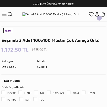
2500 TL ve Üzeri Ücretsiz Kargo!
Geri Dön
Geri Dön
Geri Dön
Geri Dön
Geri Dön
Geri Dön
Geri Dön
ASI
TFAK
N
CUK
%30
sim Takımları
Çocuk
Seçmeli 2 Adet 100x100 Müslin Çok Amaçlı Örtü
im Takımları
ri
1.172,50 TL
1.675,00 TL
f Takımları
ilir Hediyeler
Kategori
Müslin
Stok Kodu
C21051
4 Kat Müslin
Çoklu Seçim Başlığı
rları
Beyaz
Fıstık
Gri
Koyu Gri
Mavi
Oranj
Pembe
Sarı
Taş