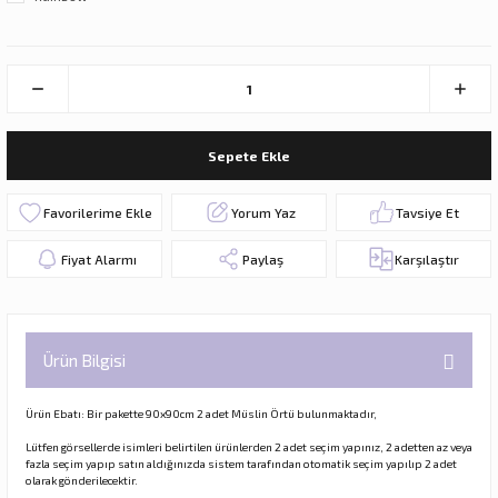
Sepete Ekle
Yorum Yaz
Tavsiye Et
Fiyat Alarmı
Paylaş
Karşılaştır
Ürün Bilgisi
Ürün Ebatı: Bir pakette 90x90cm 2 adet Müslin Örtü bulunmaktadır,
Lütfen görsellerde isimleri belirtilen ürünlerden 2 adet seçim yapınız, 2 adetten az veya
fazla seçim yapıp satın aldığınızda sistem tarafından otomatik seçim yapılıp 2 adet
olarak gönderilecektir.