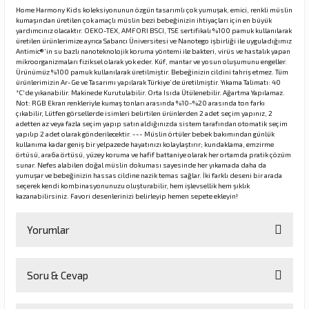
Home Harmony Kids koleksiyonunun özgün tasarımlı çok yumuşak, emici, renkli müslin
kumaşından üretilen çok amaçlı müslin bezi bebeğinizin ihtiyaçları için en büyük
yardımcınız olacaktır. OEKO-TEX, AMFORI BSCI, TSE sertifikalı %100 pamuk kullanılarak
üretilen ürünlerimize ayrıca Sabancı Üniversitesi ve Nanotego işbirliği ile uyguladığımız
Antimic®️’in su bazlı nanoteknolojik koruma yöntemi ile bakteri, virüs ve hastalık yapan
mikroorganizmaları fiziksel olarak yok eder. Küf, mantar ve yosun oluşumunu engeller.
Ürünümüz %100 pamuk kullanılarak üretilmiştir. Bebeğinizin cildini tahriş etmez. Tüm
ürünlerimizin Ar-Ge ve Tasarımı yapılarak Türkiye’de üretilmiştir. Yıkama Talimatı: 40
°C'de yıkanabilir. Makinede Kurutulabilir. Orta Isıda Ütülenebilir. Ağartma Yapılamaz.
Not: RGB Ekran renkleriyle kumaş tonları arasında %10-%20 arasında ton farkı
çıkabilir, Lütfen görsellerde isimleri belirtilen ürünlerden 2 adet seçim yapınız, 2
adetten az veya fazla seçim yapıp satın aldığınızda sistem tarafından otomatik seçim
yapılıp 2 adet olarak gönderilecektir. --- Müslin örtüler bebek bakımından günlük
kullanıma kadar geniş bir yelpazede hayatınızı kolaylaştırır; kundaklama, emzirme
örtüsü, araба örtüsü, yüzey koruma ve hafif battaniye olarak her ortamda pratik çözüm
sunar. Nefes alabilen doğal müslin dokuması sayesinde her yıkamada daha da
yumuşar ve bebeğinizin hassas cildine nazik temas sağlar. İki farklı deseni bir arada
seçerek kendi kombinasyonunuzu oluşturabilir, hem işlevsellik hem şıklık
kazanabilirsiniz. Favori desenlerinizi belirleyip hemen sepete ekleyin!
Yorumlar
Soru & Cevap
Bu ürüne ilk yorumu siz yapın!