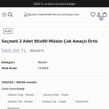
2500 TL ve Üzeri Ücretsiz Kargo!
Geri Dön
Geri Dön
Geri Dön
Geri Dön
Geri Dön
Geri Dön
Geri Dön
ASI
TFAK
N
CUK
%30
sim Takımları
Çocuk
Seçmeli 2 Adet 90x90 Müslin Çok Amaçlı Örtü
im Takımları
ri
560,00 TL
800,00 TL
f Takımları
ilir Hediyeler
Kategori
Müslin
Stok Kodu
C21049
120x120 / 90x90 müslin
Çoklu Seçim Başlığı
rları
Galaxy Dog - Beyaz
Galaxy Dog - Siyah
Galaxy Cat - Beyaz
Galaxy Cat - Siyah
Chipmunk
Rainbow