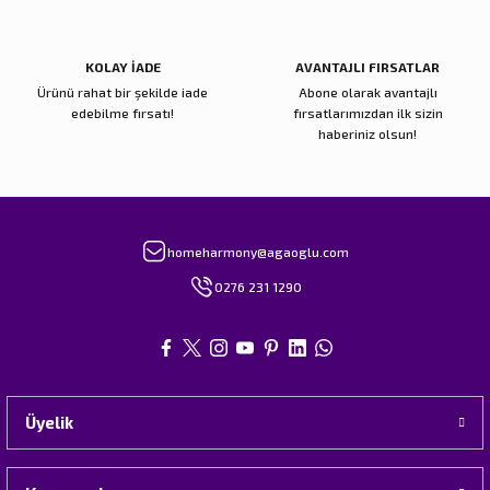
KOLAY İADE
AVANTAJLI FIRSATLAR
Ürünü rahat bir şekilde iade
Abone olarak avantajlı
edebilme fırsatı!
fırsatlarımızdan ilk sizin
haberiniz olsun!
homeharmony@agaoglu.com
0276 231 1290
Üyelik