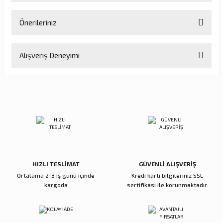
Önerileriniz
Soru Sor
Bu ürünün fiyat bilgisi, resim, ürün açıklamalarında ve diğer
Alışveriş Deneyimi
konularda yetersiz gördüğünüz noktaları öneri formunu kullanarak
tarafımıza iletebilirsiniz.
Görüş ve önerileriniz için teşekkür ederiz.
Sitemize ilk yorumu siz yapın!
Ürün resmi kalitesiz, bozuk veya görüntülenemiyor.
Ürün açıklamasında eksik bilgiler bulunuyor.
Deneyimini Paylaş
Ürün bilgilerinde hatalar bulunuyor.
Ürün fiyatı diğer sitelerden daha pahalı.
Bu ürüne benzer farklı alternatifler olmalı.
HIZLI TESLİMAT
GÜVENLİ ALIŞVERİŞ
Ortalama 2-3 iş günü içinde
Kredi kartı bilgileriniz SSL
kargoda
sertifikası ile korunmaktadır.
Gönder