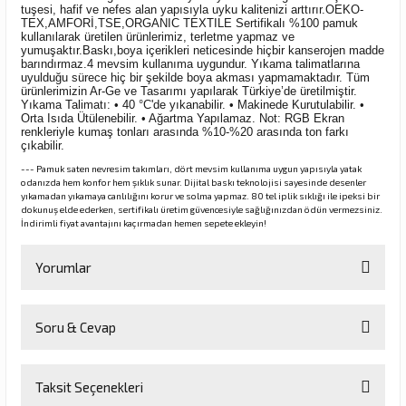
tuşesi, hafif ve nefes alan yapısıyla uyku kalitenizi arttırır.OEKO-
TEX,AMFORİ,TSE,ORGANIC TEXTILE Sertifikalı %100 pamuk
kullanılarak üretilen ürünlerimiz, terletme yapmaz ve
yumuşaktır.Baskı,boya içerikleri neticesinde hiçbir kanserojen madde
barındırmaz.4 mevsim kullanıma uygundur. Yıkama talimatlarına
uyulduğu sürece hiç bir şekilde boya akması yapmamaktadır. Tüm
ürünlerimizin Ar-Ge ve Tasarımı yapılarak Türkiye’de üretilmiştir.
Yıkama Talimatı: • 40 °C'de yıkanabilir. • Makinede Kurutulabilir. •
Orta Isıda Ütülenebilir. • Ağartma Yapılamaz. Not: RGB Ekran
renkleriyle kumaş tonları arasında %10-%20 arasında ton farkı
çıkabilir.
--- Pamuk saten nevresim takımları, dört mevsim kullanıma uygun yapısıyla yatak
odanızda hem konfor hem şıklık sunar. Dijital baskı teknolojisi sayesinde desenler
yıkamadan yıkamaya canlılığını korur ve solma yapmaz. 80 tel iplik sıklığı ile ipeksi bir
dokunuş elde ederken, sertifikalı üretim güvencesiyle sağlığınızdan ödün vermezsiniz.
İndirimli fiyat avantajını kaçırmadan hemen sepete ekleyin!
Yorumlar
Soru & Cevap
Bu ürüne ilk yorumu siz yapın!
Taksit Seçenekleri
Yorum Yaz
Ürün hakkında henüz soru sorulmamış.