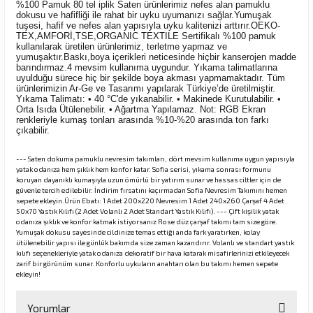
%100 Pamuk 80 tel iplik Saten ürünlerimiz nefes alan pamuklu
dokusu ve hafifliği ile rahat bir uyku uyumanızı sağlar.Yumuşak
tuşesi, hafif ve nefes alan yapısıyla uyku kalitenizi arttırır.OEKO-
TEX,AMFORİ,TSE,ORGANIC TEXTILE Sertifikalı %100 pamuk
kullanılarak üretilen ürünlerimiz, terletme yapmaz ve
yumuşaktır.Baskı,boya içerikleri neticesinde hiçbir kanserojen madde
barındırmaz.4 mevsim kullanıma uygundur. Yıkama talimatlarına
uyulduğu sürece hiç bir şekilde boya akması yapmamaktadır. Tüm
ürünlerimizin Ar-Ge ve Tasarımı yapılarak Türkiye’de üretilmiştir.
Yıkama Talimatı: • 40 °C'de yıkanabilir. • Makinede Kurutulabilir. •
Orta Isıda Ütülenebilir. • Ağartma Yapılamaz. Not: RGB Ekran
renkleriyle kumaş tonları arasında %10-%20 arasında ton farkı
çıkabilir.
--- Saten dokuma pamuklu nevresim takımları, dört mevsim kullanıma uygun yapısıyla
yatak odanıza hem şıklık hem konfor katar. Sofia serisi, yıkama sonrası formunu
koruyan dayanıklı kumaşıyla uzun ömürlü bir yatırım sunar ve hassas ciltler için de
güvenle tercih edilebilir. İndirim fırsatını kaçırmadan Sofia Nevresim Takımını hemen
sepete ekleyin.Ürün Ebatı: 1 Adet 200x220 Nevresim 1 Adet 240x260 Çarşaf 4 Adet
50x70 Yastık Kılıfı (2 Adet Volanlı 2 Adet Standart Yastık Kılıfı). --- Çift kişilik yatak
odanıza şıklık ve konfor katmak istiyorsanız Rose düz çarşaf takımı tam size göre.
Yumuşak dokusu sayesinde cildinize temas ettiği anda fark yaratırken, kolay
ütülenebilir yapısı ile günlük bakımda size zaman kazandırır. Volanlı ve standart yastık
kılıfı seçenekleriyle yatak odanıza dekoratif bir hava katarak misafirlerinizi etkileyecek
zarif bir görünüm sunar. Konforlu uykuların anahtarı olan bu takımı hemen sepete
ekleyin!
Yorumlar