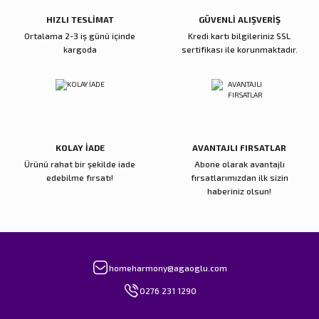
Bu ürüne benzer farklı alternatifler olmalı.
HIZLI TESLİMAT
GÜVENLİ ALIŞVERİŞ
Ortalama 2-3 iş günü içinde
Kredi kartı bilgileriniz SSL
kargoda
sertifikası ile korunmaktadır.
Gönder
KOLAY İADE
AVANTAJLI FIRSATLAR
Ürünü rahat bir şekilde iade
Abone olarak avantajlı
edebilme fırsatı!
fırsatlarımızdan ilk sizin
haberiniz olsun!
homeharmony@agaoglu.com
0276 231 1290